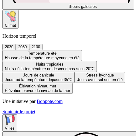
Brebis galeuses
Climat
Horizon temporel
2030
2050
2100
Température été
Hausse de la température moyenne en été
Nuits tropicales
Nuits où la température ne descend pas sous 20°C
Jours de canicule
Stress hydrique
Jours où la température dépasse 35°C
Jours avec sol sec en été
Élévation niveau mer
Élévation prévue du niveau de la mer
Une initiative par
Bonpote.com
Soutenir le projet
Villes