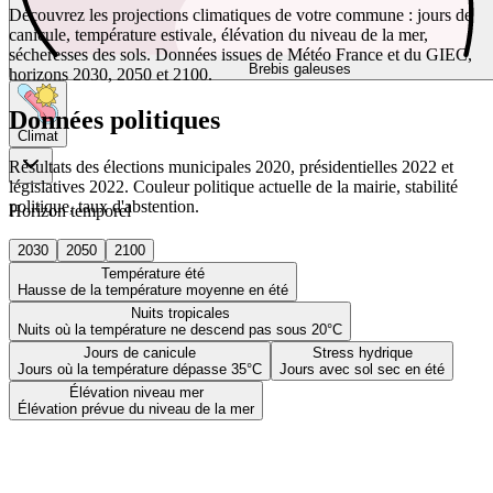
Découvrez les projections climatiques de votre commune : jours de
canicule, température estivale, élévation du niveau de la mer,
sécheresses des sols. Données issues de Météo France et du GIEC,
Brebis galeuses
horizons 2030, 2050 et 2100.
Données politiques
Climat
Résultats des élections municipales 2020, présidentielles 2022 et
législatives 2022. Couleur politique actuelle de la mairie, stabilité
politique, taux d'abstention.
Horizon temporel
2030
2050
2100
Température été
Hausse de la température moyenne en été
Nuits tropicales
Nuits où la température ne descend pas sous 20°C
Jours de canicule
Stress hydrique
Jours où la température dépasse 35°C
Jours avec sol sec en été
Élévation niveau mer
Élévation prévue du niveau de la mer