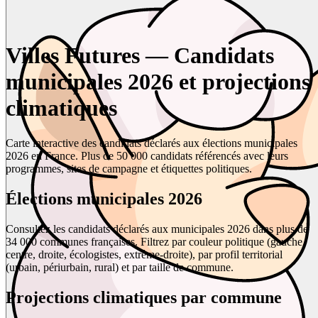
Villes Futures — Candidats
municipales 2026 et projections
climatiques
Carte interactive des candidats déclarés aux élections municipales
2026 en France. Plus de 50 000 candidats référencés avec leurs
programmes, sites de campagne et étiquettes politiques.
Élections municipales 2026
Consultez les candidats déclarés aux municipales 2026 dans plus de
34 000 communes françaises. Filtrez par couleur politique (gauche,
centre, droite, écologistes, extrême-droite), par profil territorial
(urbain, périurbain, rural) et par taille de commune.
Projections climatiques par commune