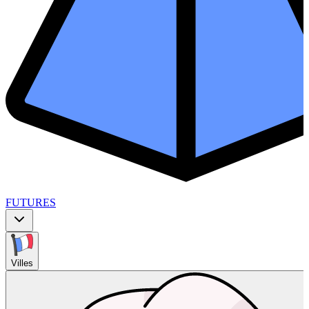
FUTURES
Villes