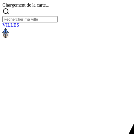
Chargement de la carte...
VILLES