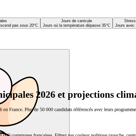
ales
Jours de canicule
Stress
descend pas sous 20°C
Jours où la température dépasse 35°C
Jours avec 
cipales 2026 et projections clim
26 en France. Plus de 50 000 candidats référencés avec leurs programmes,
00 communes françaises. Filtrez par couleur politique (gauche, centre, dr