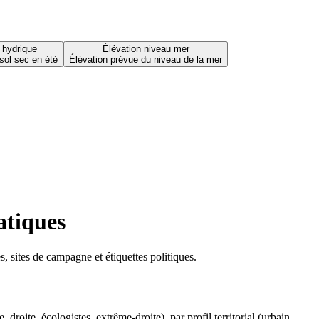
 hydrique
Élévation niveau mer
sol sec en été
Élévation prévue du niveau de la mer
atiques
 sites de campagne et étiquettes politiques.
oite, écologistes, extrême-droite), par profil territorial (urbain,