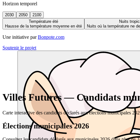
Horizon temporel
2030
2050
2100
Température été
Nuits tropic
Hausse de la température moyenne en été
Nuits où la température ne 
Une initiative par
Bonpote.com
Soutenir le projet
Villes Futures — Candidats muni
Carte interactive des candidats déclarés aux élections municipales 20
Élections municipales 2026
Consultez les candidats déclarés aux municipales 2026 dans plus de 34 0