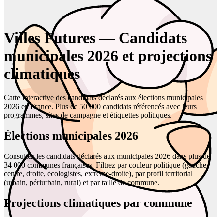
Villes Futures — Candidats
municipales 2026 et projections
climatiques
Carte interactive des candidats déclarés aux élections municipales
2026 en France. Plus de 50 000 candidats référencés avec leurs
programmes, sites de campagne et étiquettes politiques.
Élections municipales 2026
Consultez les candidats déclarés aux municipales 2026 dans plus de
34 000 communes françaises. Filtrez par couleur politique (gauche,
centre, droite, écologistes, extrême-droite), par profil territorial
(urbain, périurbain, rural) et par taille de commune.
Projections climatiques par commune