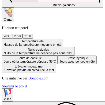
Brebis galeuses
Climat
Horizon temporel
2030
2050
2100
Température été
Hausse de la température moyenne en été
Nuits tropicales
Nuits où la température ne descend pas sous 20°C
Jours de canicule
Stress hydrique
Jours où la température dépasse 35°C
Jours avec sol sec en été
Élévation niveau mer
Élévation prévue du niveau de la mer
Une initiative par
Bonpote.com
Soutenir le projet
Villes