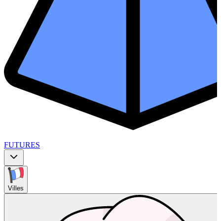
FUTURES
Villes