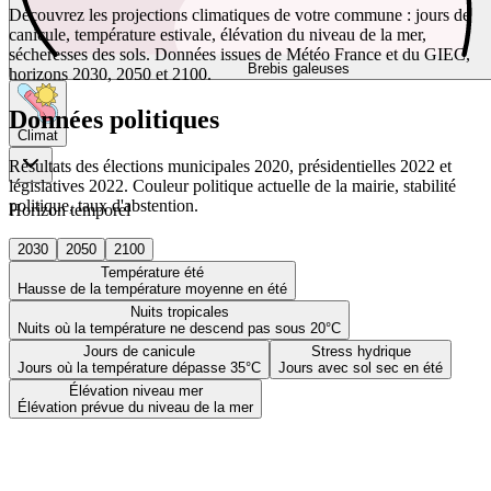
Découvrez les projections climatiques de votre commune : jours de
canicule, température estivale, élévation du niveau de la mer,
sécheresses des sols. Données issues de Météo France et du GIEC,
Brebis galeuses
horizons 2030, 2050 et 2100.
Données politiques
Climat
Résultats des élections municipales 2020, présidentielles 2022 et
législatives 2022. Couleur politique actuelle de la mairie, stabilité
politique, taux d'abstention.
Horizon temporel
2030
2050
2100
Température été
Hausse de la température moyenne en été
Nuits tropicales
Nuits où la température ne descend pas sous 20°C
Jours de canicule
Stress hydrique
Jours où la température dépasse 35°C
Jours avec sol sec en été
Élévation niveau mer
Élévation prévue du niveau de la mer