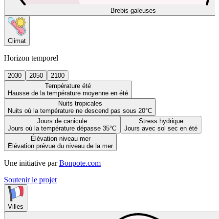
Brebis galeuses
Climat
Horizon temporel
2030
2050
2100
Température été
Hausse de la température moyenne en été
Nuits tropicales
Nuits où la température ne descend pas sous 20°C
Jours de canicule
Stress hydrique
Jours où la température dépasse 35°C
Jours avec sol sec en été
Élévation niveau mer
Élévation prévue du niveau de la mer
Une initiative par
Bonpote.com
Soutenir le projet
Villes