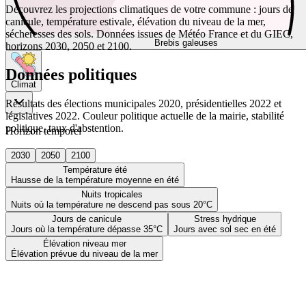
Découvrez les projections climatiques de votre commune : jours de
canicule, température estivale, élévation du niveau de la mer,
sécheresses des sols. Données issues de Météo France et du GIEC,
Brebis galeuses
horizons 2030, 2050 et 2100.
Données politiques
Climat
Résultats des élections municipales 2020, présidentielles 2022 et
législatives 2022. Couleur politique actuelle de la mairie, stabilité
politique, taux d'abstention.
Horizon temporel
2030
2050
2100
Température été
Hausse de la température moyenne en été
Nuits tropicales
Nuits où la température ne descend pas sous 20°C
Jours de canicule
Stress hydrique
Jours où la température dépasse 35°C
Jours avec sol sec en été
Élévation niveau mer
Élévation prévue du niveau de la mer