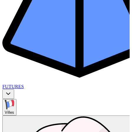
FUTURES
Villes