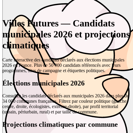
Villes Futures — Candidats
municipales 2026 et projections
climatiques
Carte interactive des candidats déclarés aux élections municipales
2026 en France. Plus de 50 000 candidats référencés avec leurs
programmes, sites de campagne et étiquettes politiques.
Élections municipales 2026
Consultez les candidats déclarés aux municipales 2026 dans plus de
34 000 communes françaises. Filtrez par couleur politique (gauche,
centre, droite, écologistes, extrême-droite), par profil territorial
(urbain, périurbain, rural) et par taille de commune.
Projections climatiques par commune