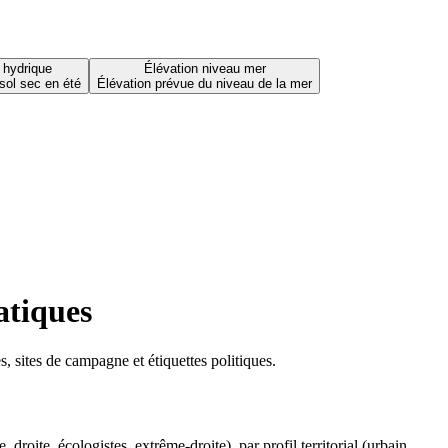
 hydrique
Élévation niveau mer
sol sec en été
Élévation prévue du niveau de la mer
atiques
 sites de campagne et étiquettes politiques.
oite, écologistes, extrême-droite), par profil territorial (urbain,