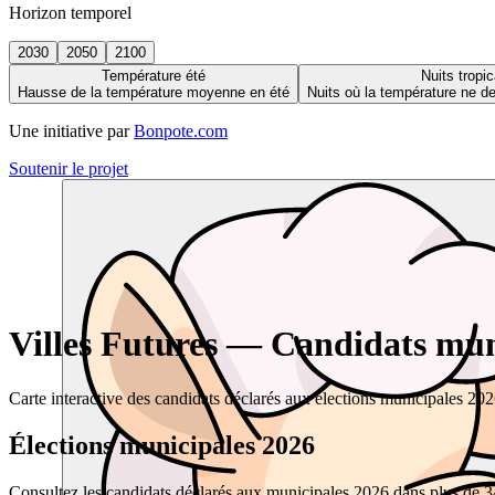
Horizon temporel
2030
2050
2100
Température été
Nuits tropic
Hausse de la température moyenne en été
Nuits où la température ne 
Une initiative par
Bonpote.com
Soutenir le projet
Villes Futures — Candidats muni
Carte interactive des candidats déclarés aux élections municipales 20
Élections municipales 2026
Consultez les candidats déclarés aux municipales 2026 dans plus de 34 0