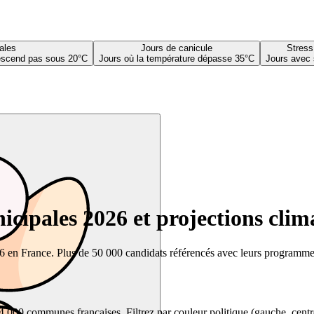
ales
Jours de canicule
Stress
descend pas sous 20°C
Jours où la température dépasse 35°C
Jours avec 
cipales 2026 et projections clim
26 en France. Plus de 50 000 candidats référencés avec leurs programmes,
00 communes françaises. Filtrez par couleur politique (gauche, centre, dr