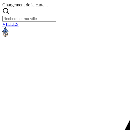
Chargement de la carte...
VILLES