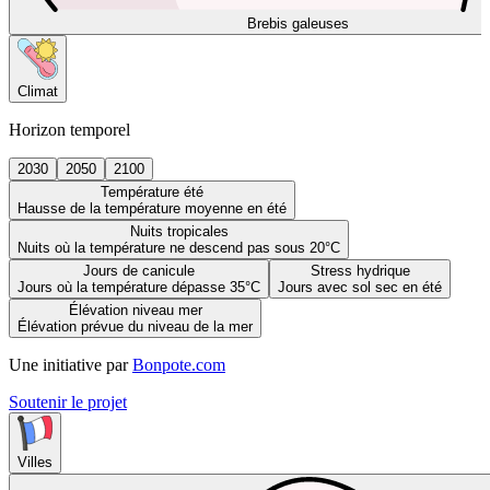
Brebis galeuses
Climat
Horizon temporel
2030
2050
2100
Température été
Hausse de la température moyenne en été
Nuits tropicales
Nuits où la température ne descend pas sous 20°C
Jours de canicule
Stress hydrique
Jours où la température dépasse 35°C
Jours avec sol sec en été
Élévation niveau mer
Élévation prévue du niveau de la mer
Une initiative par
Bonpote.com
Soutenir le projet
Villes