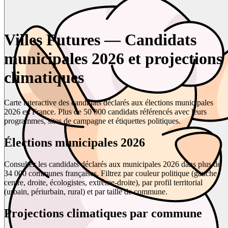
Villes Futures — Candidats
municipales 2026 et projections
climatiques
Carte interactive des candidats déclarés aux élections municipales
2026 en France. Plus de 50 000 candidats référencés avec leurs
programmes, sites de campagne et étiquettes politiques.
Élections municipales 2026
Consultez les candidats déclarés aux municipales 2026 dans plus de
34 000 communes françaises. Filtrez par couleur politique (gauche,
centre, droite, écologistes, extrême-droite), par profil territorial
(urbain, périurbain, rural) et par taille de commune.
Projections climatiques par commune