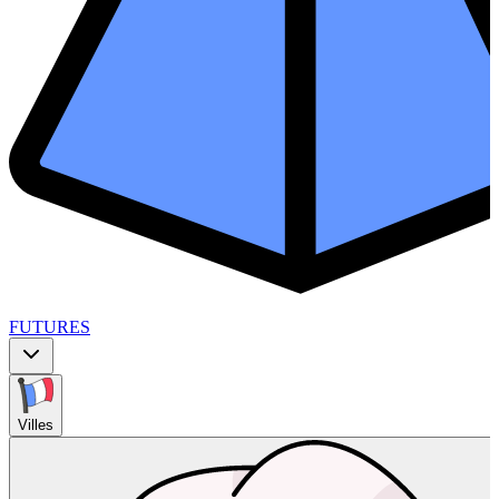
FUTURES
Villes