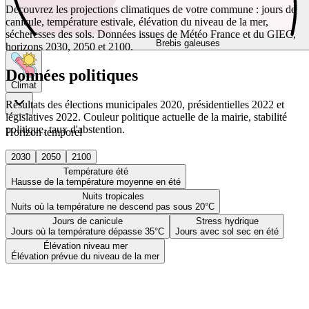
Découvrez les projections climatiques de votre commune : jours de
canicule, température estivale, élévation du niveau de la mer,
sécheresses des sols. Données issues de Météo France et du GIEC,
Brebis galeuses
horizons 2030, 2050 et 2100.
Données politiques
Climat
Résultats des élections municipales 2020, présidentielles 2022 et
législatives 2022. Couleur politique actuelle de la mairie, stabilité
politique, taux d'abstention.
Horizon temporel
2030
2050
2100
Température été
Hausse de la température moyenne en été
Nuits tropicales
Nuits où la température ne descend pas sous 20°C
Jours de canicule
Stress hydrique
Jours où la température dépasse 35°C
Jours avec sol sec en été
Élévation niveau mer
Élévation prévue du niveau de la mer