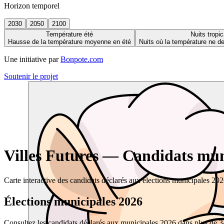
Horizon temporel
2030
2050
2100
Température été
Nuits tropic
Hausse de la température moyenne en été
Nuits où la température ne 
Une initiative par
Bonpote.com
Soutenir le projet
Villes Futures — Candidats muni
Carte interactive des candidats déclarés aux élections municipales 20
Élections municipales 2026
Consultez les candidats déclarés aux municipales 2026 dans plus de 34 0