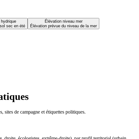
 hydrique
Élévation niveau mer
sol sec en été
Élévation prévue du niveau de la mer
atiques
 sites de campagne et étiquettes politiques.
oite, écologistes, extrême-droite), par profil territorial (urbain,