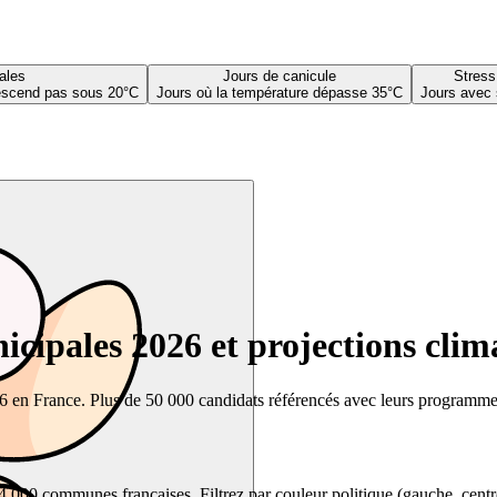
ales
Jours de canicule
Stress
descend pas sous 20°C
Jours où la température dépasse 35°C
Jours avec 
cipales 2026 et projections clim
26 en France. Plus de 50 000 candidats référencés avec leurs programmes,
00 communes françaises. Filtrez par couleur politique (gauche, centre, dr