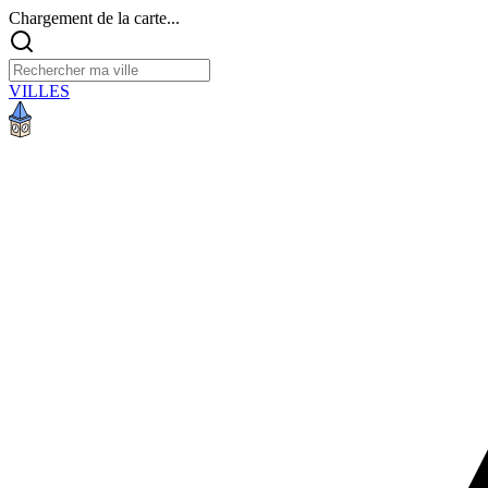
Chargement de la carte...
VILLES