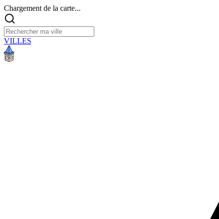
Chargement de la carte...
VILLES