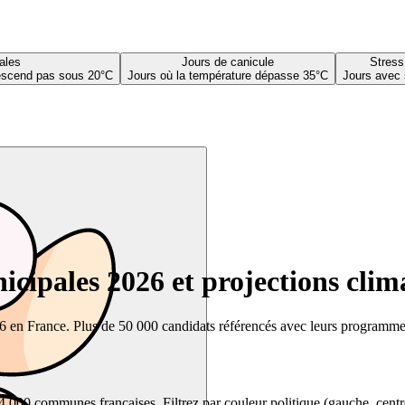
ales
Jours de canicule
Stress
descend pas sous 20°C
Jours où la température dépasse 35°C
Jours avec 
cipales 2026 et projections clim
26 en France. Plus de 50 000 candidats référencés avec leurs programmes,
00 communes françaises. Filtrez par couleur politique (gauche, centre, dr