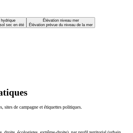
 hydrique
Élévation niveau mer
sol sec en été
Élévation prévue du niveau de la mer
atiques
 sites de campagne et étiquettes politiques.
oite, écologistes, extrême-droite), par profil territorial (urbain,