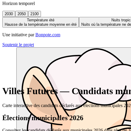
Horizon temporel
2030
2050
2100
Température été
Nuits tropic
Hausse de la température moyenne en été
Nuits où la température ne 
Une initiative par
Bonpote.com
Soutenir le projet
Villes Futures — Candidats muni
Carte interactive des candidats déclarés aux élections municipales 20
Élections municipales 2026
Consultez les candidats déclarés aux municipales 2026 dans plus de 34 0