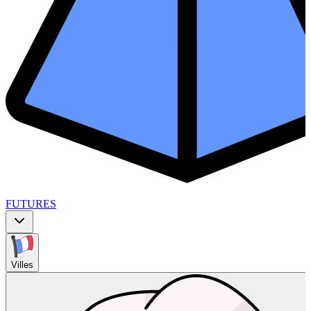
FUTURES
Villes