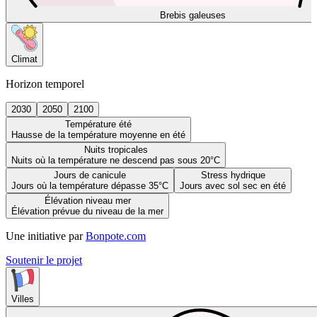
Brebis galeuses
Climat
Horizon temporel
2030
2050
2100
Température été
Hausse de la température moyenne en été
Nuits tropicales
Nuits où la température ne descend pas sous 20°C
Jours de canicule
Stress hydrique
Jours où la température dépasse 35°C
Jours avec sol sec en été
Élévation niveau mer
Élévation prévue du niveau de la mer
Une initiative par
Bonpote.com
Soutenir le projet
Villes