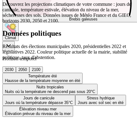
Découvrez les projections climatiques de votre commune : jours de
canicule, température estivale, élévation du niveau de la mer,
sécheresses des sols. Données issues de Météo France et du GIEC,
Brebis galeuses
horizons 2030, 2050 et 2100.
Données politiques
Climat
Résultats des élections municipales 2020, présidentielles 2022 et
législatives 2022. Couleur politique actuelle de la mairie, stabilité
politique, taux d'abstention.
Horizon temporel
2030
2050
2100
Température été
Hausse de la température moyenne en été
Nuits tropicales
Nuits où la température ne descend pas sous 20°C
Jours de canicule
Stress hydrique
Jours où la température dépasse 35°C
Jours avec sol sec en été
Élévation niveau mer
Élévation prévue du niveau de la mer