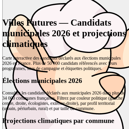
Villes Futures — Candidats
municipales 2026 et projections
climatiques
Carte interactive des candidats déclarés aux élections municipales
2026 en France. Plus de 50 000 candidats référencés avec leurs
programmes, sites de campagne et étiquettes politiques.
Élections municipales 2026
Consultez les candidats déclarés aux municipales 2026 dans plus de
34 000 communes françaises. Filtrez par couleur politique (gauche,
centre, droite, écologistes, extrême-droite), par profil territorial
(urbain, périurbain, rural) et par taille de commune.
Projections climatiques par commune