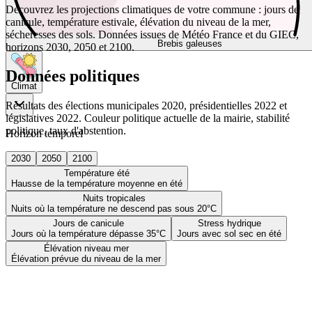
Découvrez les projections climatiques de votre commune : jours de
canicule, température estivale, élévation du niveau de la mer,
sécheresses des sols. Données issues de Météo France et du GIEC,
Brebis galeuses
horizons 2030, 2050 et 2100.
Données politiques
Climat
Résultats des élections municipales 2020, présidentielles 2022 et
législatives 2022. Couleur politique actuelle de la mairie, stabilité
politique, taux d'abstention.
Horizon temporel
2030
2050
2100
Température été
Hausse de la température moyenne en été
Nuits tropicales
Nuits où la température ne descend pas sous 20°C
Jours de canicule
Stress hydrique
Jours où la température dépasse 35°C
Jours avec sol sec en été
Élévation niveau mer
Élévation prévue du niveau de la mer