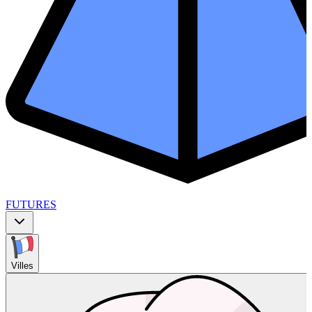
FUTURES
Villes