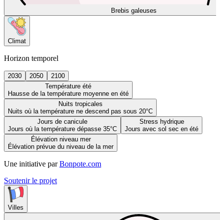
Brebis galeuses
Climat
Horizon temporel
2030
2050
2100
Température été
Hausse de la température moyenne en été
Nuits tropicales
Nuits où la température ne descend pas sous 20°C
Jours de canicule
Stress hydrique
Jours où la température dépasse 35°C
Jours avec sol sec en été
Élévation niveau mer
Élévation prévue du niveau de la mer
Une initiative par
Bonpote.com
Soutenir le projet
Villes