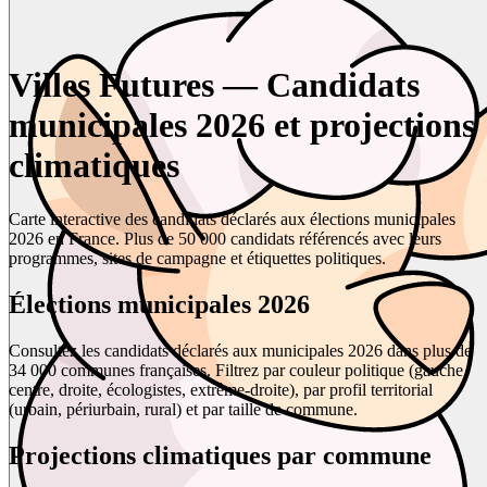
Villes Futures — Candidats
municipales 2026 et projections
climatiques
Carte interactive des candidats déclarés aux élections municipales
2026 en France. Plus de 50 000 candidats référencés avec leurs
programmes, sites de campagne et étiquettes politiques.
Élections municipales 2026
Consultez les candidats déclarés aux municipales 2026 dans plus de
34 000 communes françaises. Filtrez par couleur politique (gauche,
centre, droite, écologistes, extrême-droite), par profil territorial
(urbain, périurbain, rural) et par taille de commune.
Projections climatiques par commune