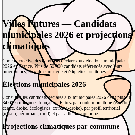
Villes Futures — Candidats
municipales 2026 et projections
climatiques
Carte interactive des candidats déclarés aux élections municipales
2026 en France. Plus de 50 000 candidats référencés avec leurs
programmes, sites de campagne et étiquettes politiques.
Élections municipales 2026
Consultez les candidats déclarés aux municipales 2026 dans plus de
34 000 communes françaises. Filtrez par couleur politique (gauche,
centre, droite, écologistes, extrême-droite), par profil territorial
(urbain, périurbain, rural) et par taille de commune.
Projections climatiques par commune