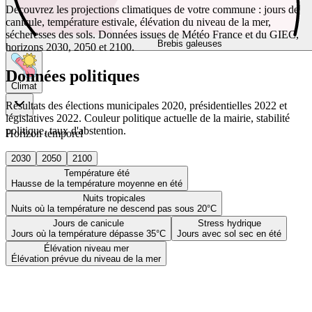
Découvrez les projections climatiques de votre commune : jours de
canicule, température estivale, élévation du niveau de la mer,
sécheresses des sols. Données issues de Météo France et du GIEC,
Brebis galeuses
horizons 2030, 2050 et 2100.
Données politiques
Climat
Résultats des élections municipales 2020, présidentielles 2022 et
législatives 2022. Couleur politique actuelle de la mairie, stabilité
politique, taux d'abstention.
Horizon temporel
2030
2050
2100
Température été
Hausse de la température moyenne en été
Nuits tropicales
Nuits où la température ne descend pas sous 20°C
Jours de canicule
Stress hydrique
Jours où la température dépasse 35°C
Jours avec sol sec en été
Élévation niveau mer
Élévation prévue du niveau de la mer