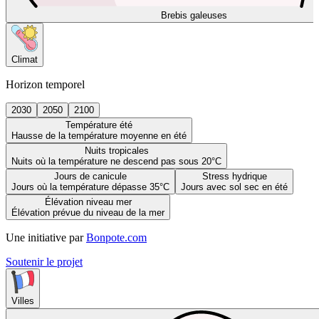
Brebis galeuses
Climat
Horizon temporel
2030
2050
2100
Température été
Hausse de la température moyenne en été
Nuits tropicales
Nuits où la température ne descend pas sous 20°C
Jours de canicule
Stress hydrique
Jours où la température dépasse 35°C
Jours avec sol sec en été
Élévation niveau mer
Élévation prévue du niveau de la mer
Une initiative par
Bonpote.com
Soutenir le projet
Villes