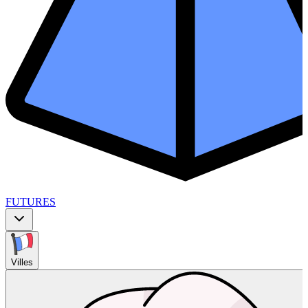
FUTURES
Villes