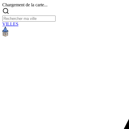
Chargement de la carte...
VILLES