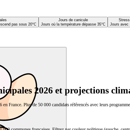
ales
Jours de canicule
Stress
descend pas sous 20°C
Jours où la température dépasse 35°C
Jours avec 
cipales 2026 et projections clim
26 en France. Plus de 50 000 candidats référencés avec leurs programmes,
00 communes françaises. Filtrez par couleur politique (gauche, centre, dr