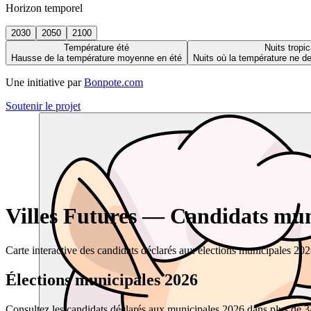
Horizon temporel
2030
2050
2100
Température été
Nuits tropic
Hausse de la température moyenne en été
Nuits où la température ne 
Une initiative par
Bonpote.com
Soutenir le projet
Villes Futures — Candidats muni
Carte interactive des candidats déclarés aux élections municipales 20
Élections municipales 2026
Consultez les candidats déclarés aux municipales 2026 dans plus de 34 0