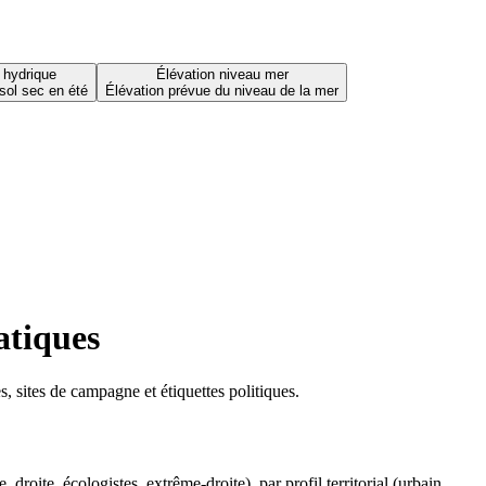
 hydrique
Élévation niveau mer
sol sec en été
Élévation prévue du niveau de la mer
atiques
 sites de campagne et étiquettes politiques.
oite, écologistes, extrême-droite), par profil territorial (urbain,