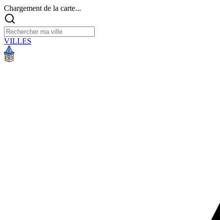
Chargement de la carte...
VILLES