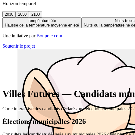
Horizon temporel
2030
2050
2100
Température été
Nuits tropic
Hausse de la température moyenne en été
Nuits où la température ne 
Une initiative par
Bonpote.com
Soutenir le projet
Villes Futures — Candidats muni
Carte interactive des candidats déclarés aux élections municipales 20
Élections municipales 2026
Consultez les candidats déclarés aux municipales 2026 dans plus de 34 0