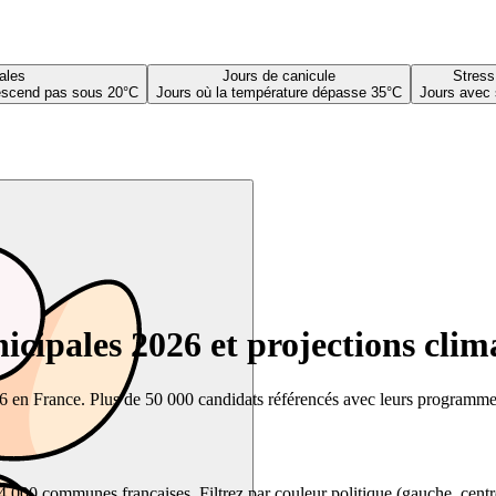
ales
Jours de canicule
Stress
descend pas sous 20°C
Jours où la température dépasse 35°C
Jours avec 
cipales 2026 et projections clim
26 en France. Plus de 50 000 candidats référencés avec leurs programmes,
00 communes françaises. Filtrez par couleur politique (gauche, centre, dr