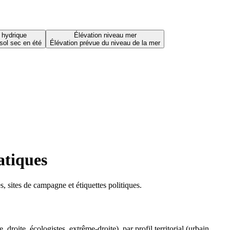
 hydrique
Élévation niveau mer
sol sec en été
Élévation prévue du niveau de la mer
atiques
 sites de campagne et étiquettes politiques.
oite, écologistes, extrême-droite), par profil territorial (urbain,