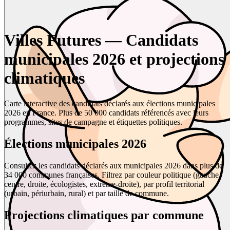
Villes Futures — Candidats
municipales 2026 et projections
climatiques
Carte interactive des candidats déclarés aux élections municipales
2026 en France. Plus de 50 000 candidats référencés avec leurs
programmes, sites de campagne et étiquettes politiques.
Élections municipales 2026
Consultez les candidats déclarés aux municipales 2026 dans plus de
34 000 communes françaises. Filtrez par couleur politique (gauche,
centre, droite, écologistes, extrême-droite), par profil territorial
(urbain, périurbain, rural) et par taille de commune.
Projections climatiques par commune