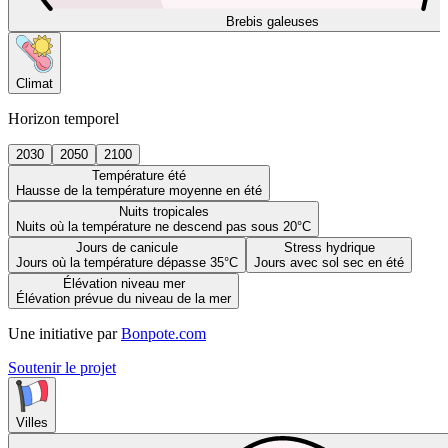
Brebis galeuses
Climat
Horizon temporel
2030
2050
2100
Température été
Hausse de la température moyenne en été
Nuits tropicales
Nuits où la température ne descend pas sous 20°C
Jours de canicule
Stress hydrique
Jours où la température dépasse 35°C
Jours avec sol sec en été
Élévation niveau mer
Élévation prévue du niveau de la mer
Une initiative par
Bonpote.com
Soutenir le projet
Villes