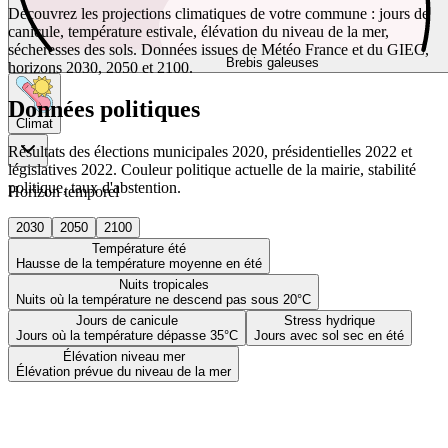
Découvrez les projections climatiques de votre commune : jours de
canicule, température estivale, élévation du niveau de la mer,
sécheresses des sols. Données issues de Météo France et du GIEC,
Brebis galeuses
horizons 2030, 2050 et 2100.
Données politiques
Climat
Résultats des élections municipales 2020, présidentielles 2022 et
législatives 2022. Couleur politique actuelle de la mairie, stabilité
politique, taux d'abstention.
Horizon temporel
2030
2050
2100
Température été
Hausse de la température moyenne en été
Nuits tropicales
Nuits où la température ne descend pas sous 20°C
Jours de canicule
Stress hydrique
Jours où la température dépasse 35°C
Jours avec sol sec en été
Élévation niveau mer
Élévation prévue du niveau de la mer