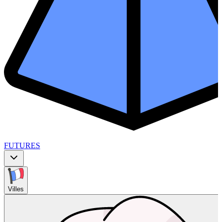
FUTURES
Villes