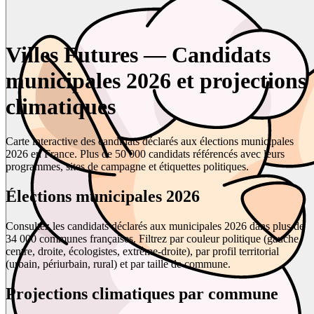
Villes Futures — Candidats
municipales 2026 et projections
climatiques
Carte interactive des candidats déclarés aux élections municipales
2026 en France. Plus de 50 000 candidats référencés avec leurs
programmes, sites de campagne et étiquettes politiques.
Élections municipales 2026
Consultez les candidats déclarés aux municipales 2026 dans plus de
34 000 communes françaises. Filtrez par couleur politique (gauche,
centre, droite, écologistes, extrême-droite), par profil territorial
(urbain, périurbain, rural) et par taille de commune.
Projections climatiques par commune