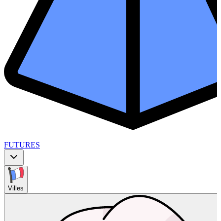
FUTURES
Villes