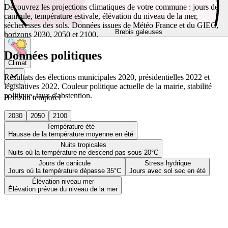
Découvrez les projections climatiques de votre commune : jours de
canicule, température estivale, élévation du niveau de la mer,
sécheresses des sols. Données issues de Météo France et du GIEC,
Brebis galeuses
horizons 2030, 2050 et 2100.
Données politiques
Climat
Résultats des élections municipales 2020, présidentielles 2022 et
législatives 2022. Couleur politique actuelle de la mairie, stabilité
politique, taux d'abstention.
Horizon temporel
2030
2050
2100
Température été
Hausse de la température moyenne en été
Nuits tropicales
Nuits où la température ne descend pas sous 20°C
Jours de canicule
Stress hydrique
Jours où la température dépasse 35°C
Jours avec sol sec en été
Élévation niveau mer
Élévation prévue du niveau de la mer