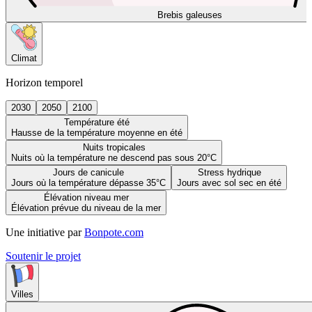
Brebis galeuses
Climat
Horizon temporel
2030
2050
2100
Température été
Hausse de la température moyenne en été
Nuits tropicales
Nuits où la température ne descend pas sous 20°C
Jours de canicule
Stress hydrique
Jours où la température dépasse 35°C
Jours avec sol sec en été
Élévation niveau mer
Élévation prévue du niveau de la mer
Une initiative par
Bonpote.com
Soutenir le projet
Villes