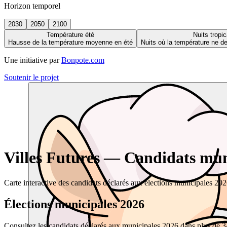
Horizon temporel
2030
2050
2100
Température été
Nuits tropic
Hausse de la température moyenne en été
Nuits où la température ne 
Une initiative par
Bonpote.com
Soutenir le projet
Villes Futures — Candidats muni
Carte interactive des candidats déclarés aux élections municipales 20
Élections municipales 2026
Consultez les candidats déclarés aux municipales 2026 dans plus de 34 0