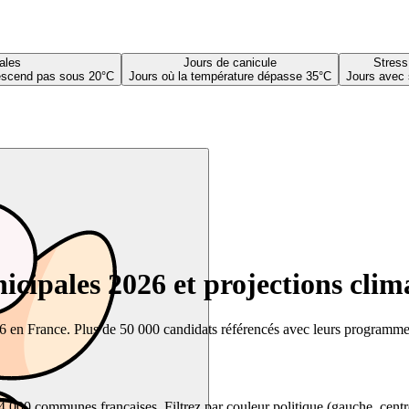
ales
Jours de canicule
Stress
descend pas sous 20°C
Jours où la température dépasse 35°C
Jours avec 
cipales 2026 et projections clim
26 en France. Plus de 50 000 candidats référencés avec leurs programmes,
00 communes françaises. Filtrez par couleur politique (gauche, centre, dr