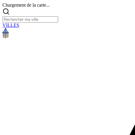
Chargement de la carte...
VILLES