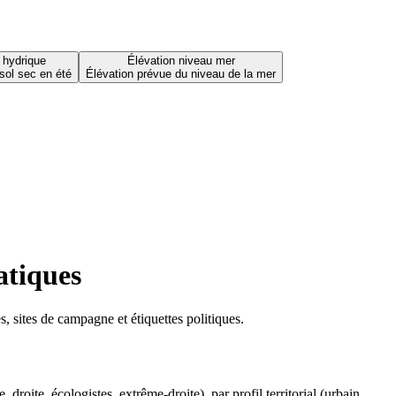
 hydrique
Élévation niveau mer
sol sec en été
Élévation prévue du niveau de la mer
atiques
 sites de campagne et étiquettes politiques.
oite, écologistes, extrême-droite), par profil territorial (urbain,