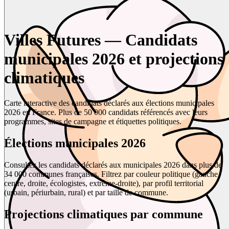
Villes Futures — Candidats
municipales 2026 et projections
climatiques
Carte interactive des candidats déclarés aux élections municipales
2026 en France. Plus de 50 000 candidats référencés avec leurs
programmes, sites de campagne et étiquettes politiques.
Élections municipales 2026
Consultez les candidats déclarés aux municipales 2026 dans plus de
34 000 communes françaises. Filtrez par couleur politique (gauche,
centre, droite, écologistes, extrême-droite), par profil territorial
(urbain, périurbain, rural) et par taille de commune.
Projections climatiques par commune