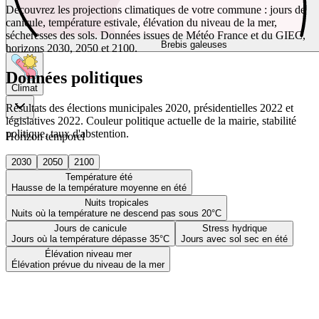
Découvrez les projections climatiques de votre commune : jours de
canicule, température estivale, élévation du niveau de la mer,
sécheresses des sols. Données issues de Météo France et du GIEC,
Brebis galeuses
horizons 2030, 2050 et 2100.
Données politiques
Climat
Résultats des élections municipales 2020, présidentielles 2022 et
législatives 2022. Couleur politique actuelle de la mairie, stabilité
politique, taux d'abstention.
Horizon temporel
2030
2050
2100
Température été
Hausse de la température moyenne en été
Nuits tropicales
Nuits où la température ne descend pas sous 20°C
Jours de canicule
Stress hydrique
Jours où la température dépasse 35°C
Jours avec sol sec en été
Élévation niveau mer
Élévation prévue du niveau de la mer