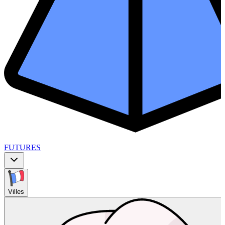
FUTURES
Villes