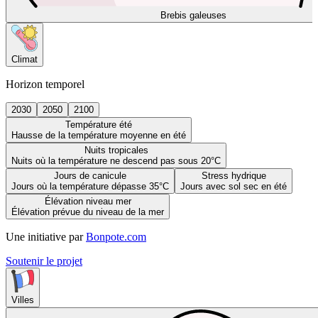
Brebis galeuses
Climat
Horizon temporel
2030
2050
2100
Température été
Hausse de la température moyenne en été
Nuits tropicales
Nuits où la température ne descend pas sous 20°C
Jours de canicule
Stress hydrique
Jours où la température dépasse 35°C
Jours avec sol sec en été
Élévation niveau mer
Élévation prévue du niveau de la mer
Une initiative par
Bonpote.com
Soutenir le projet
Villes