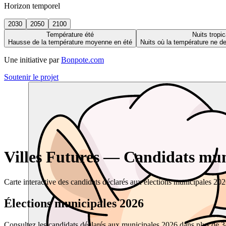
Horizon temporel
2030
2050
2100
Température été
Nuits tropic
Hausse de la température moyenne en été
Nuits où la température ne 
Une initiative par
Bonpote.com
Soutenir le projet
Villes Futures — Candidats muni
Carte interactive des candidats déclarés aux élections municipales 20
Élections municipales 2026
Consultez les candidats déclarés aux municipales 2026 dans plus de 34 0