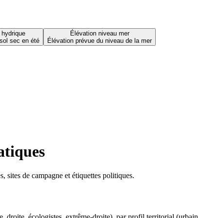
 hydrique
Élévation niveau mer
sol sec en été
Élévation prévue du niveau de la mer
atiques
 sites de campagne et étiquettes politiques.
oite, écologistes, extrême-droite), par profil territorial (urbain,