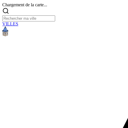
Chargement de la carte...
VILLES