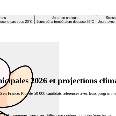
ales
Jours de canicule
Stress
descend pas sous 20°C
Jours où la température dépasse 35°C
Jours avec 
cipales 2026 et projections clim
26 en France. Plus de 50 000 candidats référencés avec leurs programmes,
00 communes françaises. Filtrez par couleur politique (gauche, centre, dr