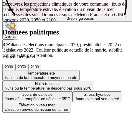
Découvrez les projections climatiques de votre commune : jours de
canicule, température estivale, élévation du niveau de la mer,
sécheresses des sols. Données issues de Météo France et du GIEC,
Brebis galeuses
horizons 2030, 2050 et 2100.
Données politiques
Climat
Résultats des élections municipales 2020, présidentielles 2022 et
législatives 2022. Couleur politique actuelle de la mairie, stabilité
politique, taux d'abstention.
Horizon temporel
2030
2050
2100
Température été
Hausse de la température moyenne en été
Nuits tropicales
Nuits où la température ne descend pas sous 20°C
Jours de canicule
Stress hydrique
Jours où la température dépasse 35°C
Jours avec sol sec en été
Élévation niveau mer
Élévation prévue du niveau de la mer