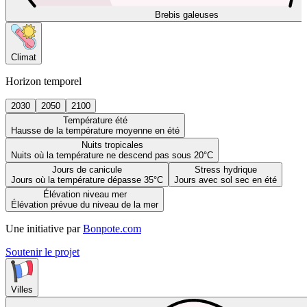
Brebis galeuses
Climat
Horizon temporel
2030
2050
2100
Température été
Hausse de la température moyenne en été
Nuits tropicales
Nuits où la température ne descend pas sous 20°C
Jours de canicule
Stress hydrique
Jours où la température dépasse 35°C
Jours avec sol sec en été
Élévation niveau mer
Élévation prévue du niveau de la mer
Une initiative par
Bonpote.com
Soutenir le projet
Villes