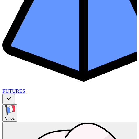
FUTURES
Villes