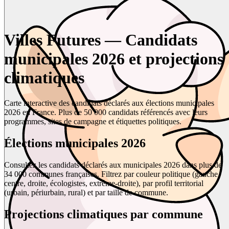
Villes Futures — Candidats
municipales 2026 et projections
climatiques
Carte interactive des candidats déclarés aux élections municipales
2026 en France. Plus de 50 000 candidats référencés avec leurs
programmes, sites de campagne et étiquettes politiques.
Élections municipales 2026
Consultez les candidats déclarés aux municipales 2026 dans plus de
34 000 communes françaises. Filtrez par couleur politique (gauche,
centre, droite, écologistes, extrême-droite), par profil territorial
(urbain, périurbain, rural) et par taille de commune.
Projections climatiques par commune