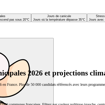
ales
Jours de canicule
Stress
descend pas sous 20°C
Jours où la température dépasse 35°C
Jours avec 
cipales 2026 et projections clim
26 en France. Plus de 50 000 candidats référencés avec leurs programmes,
00 communes françaises. Filtrez par couleur politique (gauche, centre, dr