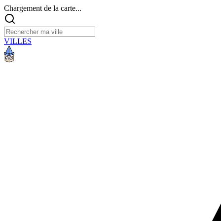
Chargement de la carte...
VILLES