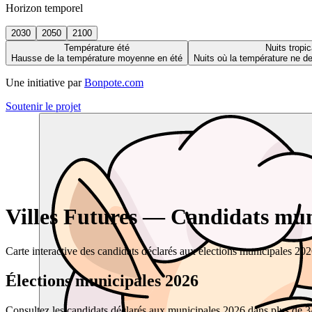
Horizon temporel
2030
2050
2100
Température été
Nuits tropic
Hausse de la température moyenne en été
Nuits où la température ne 
Une initiative par
Bonpote.com
Soutenir le projet
Villes Futures — Candidats muni
Carte interactive des candidats déclarés aux élections municipales 20
Élections municipales 2026
Consultez les candidats déclarés aux municipales 2026 dans plus de 34 0