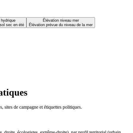
 hydrique
Élévation niveau mer
sol sec en été
Élévation prévue du niveau de la mer
atiques
 sites de campagne et étiquettes politiques.
oite, écologistes, extrême-droite), par profil territorial (urbain,