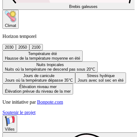
Brebis galeuses
Climat
Horizon temporel
2030
2050
2100
Température été
Hausse de la température moyenne en été
Nuits tropicales
Nuits où la température ne descend pas sous 20°C
Jours de canicule
Stress hydrique
Jours où la température dépasse 35°C
Jours avec sol sec en été
Élévation niveau mer
Élévation prévue du niveau de la mer
Une initiative par
Bonpote.com
Soutenir le projet
Villes