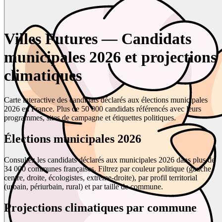
Villes Futures — Candidats
municipales 2026 et projections
climatiques
Carte interactive des candidats déclarés aux élections municipales
2026 en France. Plus de 50 000 candidats référencés avec leurs
programmes, sites de campagne et étiquettes politiques.
Élections municipales 2026
Consultez les candidats déclarés aux municipales 2026 dans plus de
34 000 communes françaises. Filtrez par couleur politique (gauche,
centre, droite, écologistes, extrême-droite), par profil territorial
(urbain, périurbain, rural) et par taille de commune.
Projections climatiques par commune