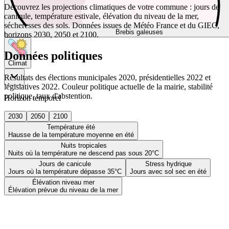
Découvrez les projections climatiques de votre commune : jours de
canicule, température estivale, élévation du niveau de la mer,
sécheresses des sols. Données issues de Météo France et du GIEC,
Brebis galeuses
horizons 2030, 2050 et 2100.
Données politiques
Climat
Résultats des élections municipales 2020, présidentielles 2022 et
législatives 2022. Couleur politique actuelle de la mairie, stabilité
politique, taux d'abstention.
Horizon temporel
2030
2050
2100
Température été
Hausse de la température moyenne en été
Nuits tropicales
Nuits où la température ne descend pas sous 20°C
Jours de canicule
Stress hydrique
Jours où la température dépasse 35°C
Jours avec sol sec en été
Élévation niveau mer
Élévation prévue du niveau de la mer