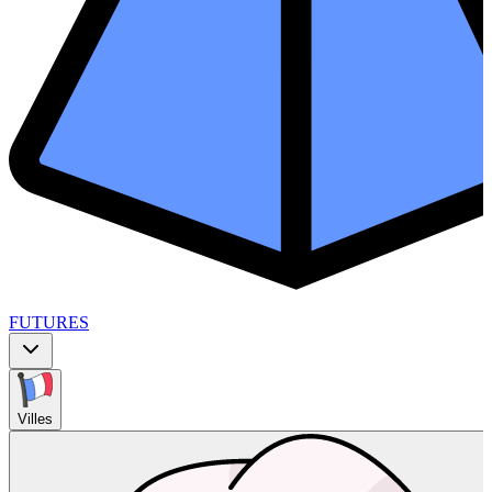
FUTURES
Villes