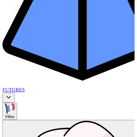
FUTURES
Villes