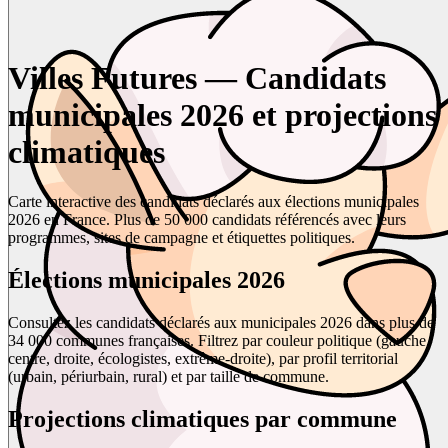
Villes Futures — Candidats
municipales 2026 et projections
climatiques
Carte interactive des candidats déclarés aux élections municipales
2026 en France. Plus de 50 000 candidats référencés avec leurs
programmes, sites de campagne et étiquettes politiques.
Élections municipales 2026
Consultez les candidats déclarés aux municipales 2026 dans plus de
34 000 communes françaises. Filtrez par couleur politique (gauche,
centre, droite, écologistes, extrême-droite), par profil territorial
(urbain, périurbain, rural) et par taille de commune.
Projections climatiques par commune