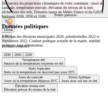
Découvrez les projections climatiques de votre commune : jours de
canicule, température estivale, élévation du niveau de la mer,
sécheresses des sols. Données issues de Météo France et du GIEC,
Brebis galeuses
horizons 2030, 2050 et 2100.
Données politiques
Climat
Résultats des élections municipales 2020, présidentielles 2022 et
législatives 2022. Couleur politique actuelle de la mairie, stabilité
politique, taux d'abstention.
Horizon temporel
2030
2050
2100
Température été
Hausse de la température moyenne en été
Nuits tropicales
Nuits où la température ne descend pas sous 20°C
Jours de canicule
Stress hydrique
Jours où la température dépasse 35°C
Jours avec sol sec en été
Élévation niveau mer
Élévation prévue du niveau de la mer