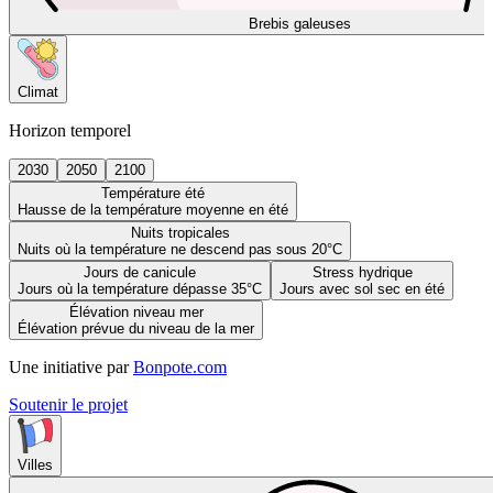
Brebis galeuses
Climat
Horizon temporel
2030
2050
2100
Température été
Hausse de la température moyenne en été
Nuits tropicales
Nuits où la température ne descend pas sous 20°C
Jours de canicule
Stress hydrique
Jours où la température dépasse 35°C
Jours avec sol sec en été
Élévation niveau mer
Élévation prévue du niveau de la mer
Une initiative par
Bonpote.com
Soutenir le projet
Villes