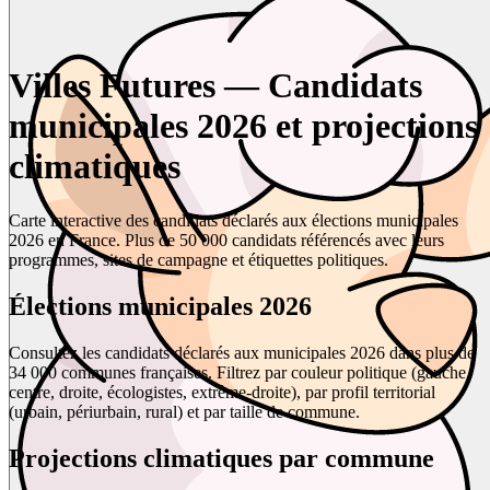
Villes Futures — Candidats
municipales 2026 et projections
climatiques
Carte interactive des candidats déclarés aux élections municipales
2026 en France. Plus de 50 000 candidats référencés avec leurs
programmes, sites de campagne et étiquettes politiques.
Élections municipales 2026
Consultez les candidats déclarés aux municipales 2026 dans plus de
34 000 communes françaises. Filtrez par couleur politique (gauche,
centre, droite, écologistes, extrême-droite), par profil territorial
(urbain, périurbain, rural) et par taille de commune.
Projections climatiques par commune