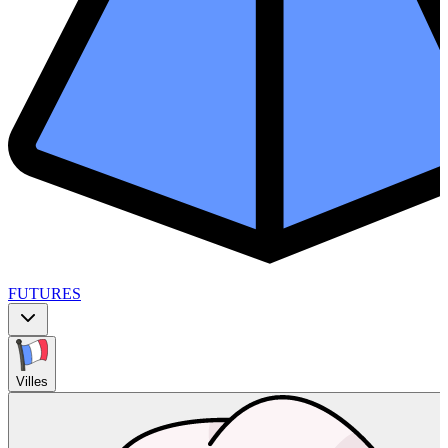
FUTURES
Villes