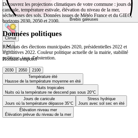
Découvrez les projections climatiques de votre commune : jours de
canicule, température estivale, élévation du niveau de la mer,
sécheresses des sols. Données issues de Météo France et du GIEC,
Brebis galeuses
horizons 2030, 2050 et 2100.
Données politiques
Climat
Résultats des élections municipales 2020, présidentielles 2022 et
législatives 2022. Couleur politique actuelle de la mairie, stabilité
politique, taux d'abstention.
Horizon temporel
2030
2050
2100
Température été
Hausse de la température moyenne en été
Nuits tropicales
Nuits où la température ne descend pas sous 20°C
Jours de canicule
Stress hydrique
Jours où la température dépasse 35°C
Jours avec sol sec en été
Élévation niveau mer
Élévation prévue du niveau de la mer