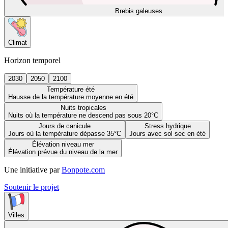
Brebis galeuses
Climat
Horizon temporel
2030
2050
2100
Température été
Hausse de la température moyenne en été
Nuits tropicales
Nuits où la température ne descend pas sous 20°C
Jours de canicule
Stress hydrique
Jours où la température dépasse 35°C
Jours avec sol sec en été
Élévation niveau mer
Élévation prévue du niveau de la mer
Une initiative par
Bonpote.com
Soutenir le projet
Villes