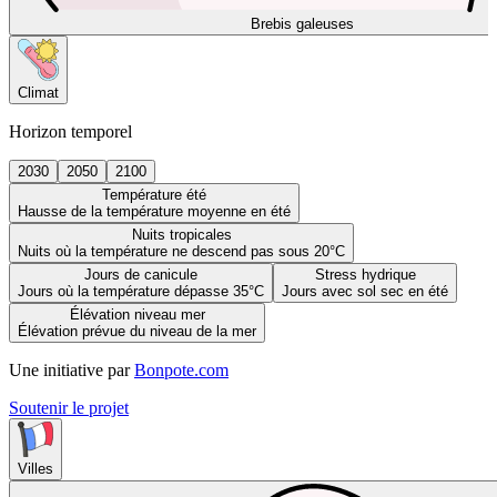
Brebis galeuses
Climat
Horizon temporel
2030
2050
2100
Température été
Hausse de la température moyenne en été
Nuits tropicales
Nuits où la température ne descend pas sous 20°C
Jours de canicule
Stress hydrique
Jours où la température dépasse 35°C
Jours avec sol sec en été
Élévation niveau mer
Élévation prévue du niveau de la mer
Une initiative par
Bonpote.com
Soutenir le projet
Villes