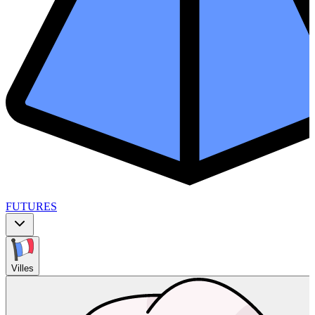
FUTURES
Villes