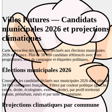
Villes Futures — Candidats
municipales 2026 et projections
climatiques
Carte interactive des candidats déclarés aux élections municipales
2026 en France. Plus de 50 000 candidats référencés avec leurs
programmes, sites de campagne et étiquettes politiques.
Élections municipales 2026
Consultez les candidats déclarés aux municipales 2026 dans plus de
34 000 communes françaises. Filtrez par couleur politique (gauche,
centre, droite, écologistes, extrême-droite), par profil territorial
(urbain, périurbain, rural) et par taille de commune.
Projections climatiques par commune