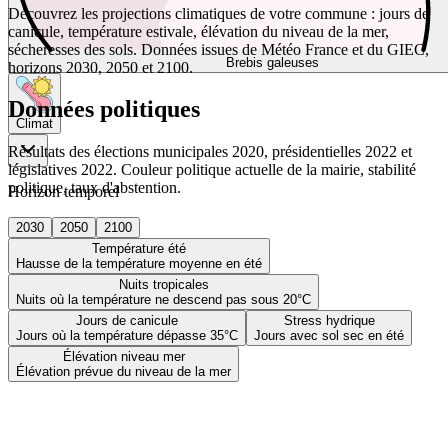
Découvrez les projections climatiques de votre commune : jours de
canicule, température estivale, élévation du niveau de la mer,
sécheresses des sols. Données issues de Météo France et du GIEC,
Brebis galeuses
horizons 2030, 2050 et 2100.
Données politiques
Climat
Résultats des élections municipales 2020, présidentielles 2022 et
législatives 2022. Couleur politique actuelle de la mairie, stabilité
politique, taux d'abstention.
Horizon temporel
2030
2050
2100
Température été
Hausse de la température moyenne en été
Nuits tropicales
Nuits où la température ne descend pas sous 20°C
Jours de canicule
Stress hydrique
Jours où la température dépasse 35°C
Jours avec sol sec en été
Élévation niveau mer
Élévation prévue du niveau de la mer