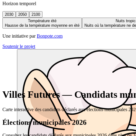
Horizon temporel
2030
2050
2100
Température été
Nuits tropic
Hausse de la température moyenne en été
Nuits où la température ne 
Une initiative par
Bonpote.com
Soutenir le projet
Villes Futures — Candidats muni
Carte interactive des candidats déclarés aux élections municipales 20
Élections municipales 2026
Consultez les candidats déclarés aux municipales 2026 dans plus de 34 0