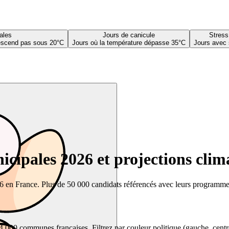
ales
Jours de canicule
Stress
descend pas sous 20°C
Jours où la température dépasse 35°C
Jours avec 
cipales 2026 et projections clim
26 en France. Plus de 50 000 candidats référencés avec leurs programmes,
00 communes françaises. Filtrez par couleur politique (gauche, centre, dr