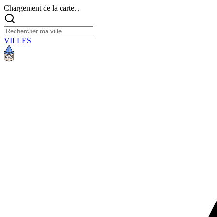
Chargement de la carte...
VILLES