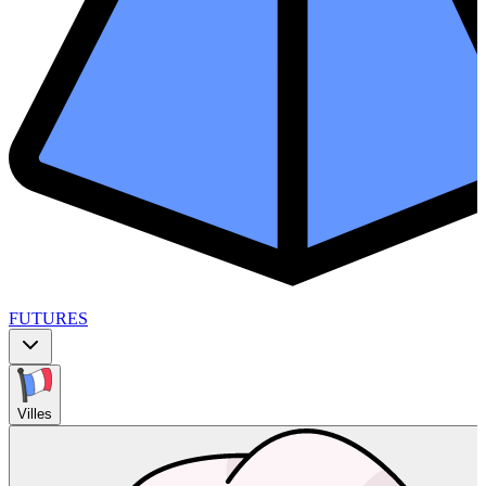
FUTURES
Villes