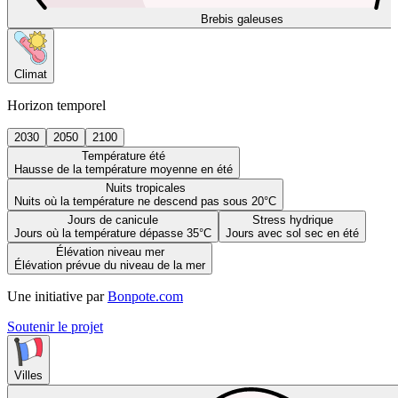
Brebis galeuses
Climat
Horizon temporel
2030
2050
2100
Température été
Hausse de la température moyenne en été
Nuits tropicales
Nuits où la température ne descend pas sous 20°C
Jours de canicule
Stress hydrique
Jours où la température dépasse 35°C
Jours avec sol sec en été
Élévation niveau mer
Élévation prévue du niveau de la mer
Une initiative par
Bonpote.com
Soutenir le projet
Villes