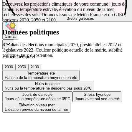
Découvrez les projections climatiques de votre commune : jours de
canicule, température estivale, élévation du niveau de la mer,
sécheresses des sols. Données issues de Météo France et du GIEC,
Brebis galeuses
horizons 2030, 2050 et 2100.
Données politiques
Climat
Résultats des élections municipales 2020, présidentielles 2022 et
législatives 2022. Couleur politique actuelle de la mairie, stabilité
politique, taux d'abstention.
Horizon temporel
2030
2050
2100
Température été
Hausse de la température moyenne en été
Nuits tropicales
Nuits où la température ne descend pas sous 20°C
Jours de canicule
Stress hydrique
Jours où la température dépasse 35°C
Jours avec sol sec en été
Élévation niveau mer
Élévation prévue du niveau de la mer