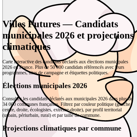
Villes Futures — Candidats
municipales 2026 et projections
climatiques
Carte interactive des candidats déclarés aux élections municipales
2026 en France. Plus de 50 000 candidats référencés avec leurs
programmes, sites de campagne et étiquettes politiques.
Élections municipales 2026
Consultez les candidats déclarés aux municipales 2026 dans plus de
34 000 communes françaises. Filtrez par couleur politique (gauche,
centre, droite, écologistes, extrême-droite), par profil territorial
(urbain, périurbain, rural) et par taille de commune.
Projections climatiques par commune