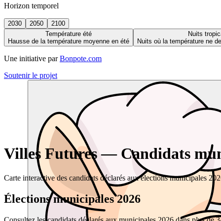
Horizon temporel
2030
2050
2100
Température été
Nuits tropic
Hausse de la température moyenne en été
Nuits où la température ne 
Une initiative par
Bonpote.com
Soutenir le projet
Villes Futures — Candidats muni
Carte interactive des candidats déclarés aux élections municipales 20
Élections municipales 2026
Consultez les candidats déclarés aux municipales 2026 dans plus de 34 0