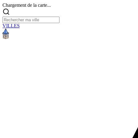
Chargement de la carte...
VILLES