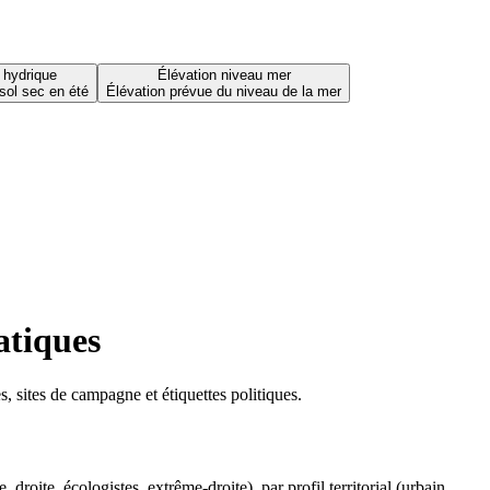
 hydrique
Élévation niveau mer
sol sec en été
Élévation prévue du niveau de la mer
atiques
 sites de campagne et étiquettes politiques.
oite, écologistes, extrême-droite), par profil territorial (urbain,