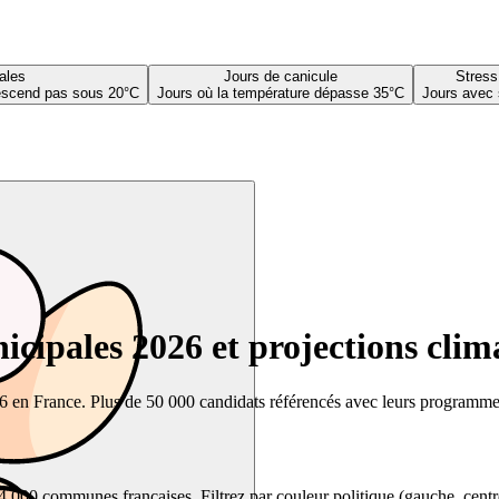
ales
Jours de canicule
Stress
descend pas sous 20°C
Jours où la température dépasse 35°C
Jours avec 
cipales 2026 et projections clim
26 en France. Plus de 50 000 candidats référencés avec leurs programmes,
00 communes françaises. Filtrez par couleur politique (gauche, centre, dr