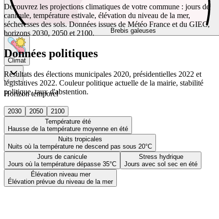
Découvrez les projections climatiques de votre commune : jours de
canicule, température estivale, élévation du niveau de la mer,
sécheresses des sols. Données issues de Météo France et du GIEC,
Brebis galeuses
horizons 2030, 2050 et 2100.
Données politiques
Climat
Résultats des élections municipales 2020, présidentielles 2022 et
législatives 2022. Couleur politique actuelle de la mairie, stabilité
politique, taux d'abstention.
Horizon temporel
2030
2050
2100
Température été
Hausse de la température moyenne en été
Nuits tropicales
Nuits où la température ne descend pas sous 20°C
Jours de canicule
Stress hydrique
Jours où la température dépasse 35°C
Jours avec sol sec en été
Élévation niveau mer
Élévation prévue du niveau de la mer