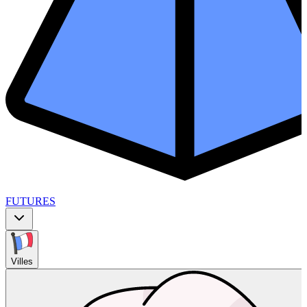
FUTURES
Villes