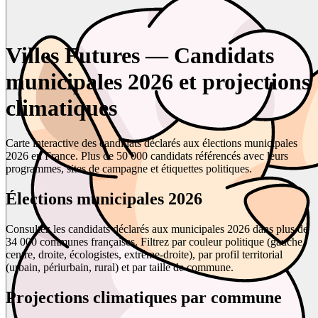
Villes Futures — Candidats
municipales 2026 et projections
climatiques
Carte interactive des candidats déclarés aux élections municipales
2026 en France. Plus de 50 000 candidats référencés avec leurs
programmes, sites de campagne et étiquettes politiques.
Élections municipales 2026
Consultez les candidats déclarés aux municipales 2026 dans plus de
34 000 communes françaises. Filtrez par couleur politique (gauche,
centre, droite, écologistes, extrême-droite), par profil territorial
(urbain, périurbain, rural) et par taille de commune.
Projections climatiques par commune