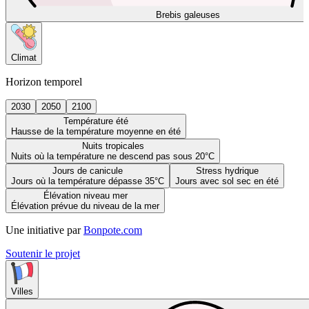
Brebis galeuses
Climat
Horizon temporel
2030
2050
2100
Température été
Hausse de la température moyenne en été
Nuits tropicales
Nuits où la température ne descend pas sous 20°C
Jours de canicule
Stress hydrique
Jours où la température dépasse 35°C
Jours avec sol sec en été
Élévation niveau mer
Élévation prévue du niveau de la mer
Une initiative par
Bonpote.com
Soutenir le projet
Villes