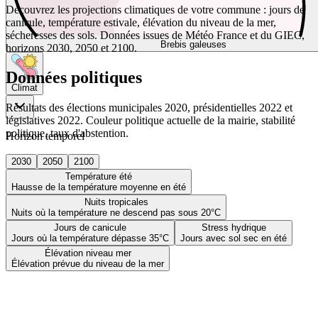
Découvrez les projections climatiques de votre commune : jours de
canicule, température estivale, élévation du niveau de la mer,
sécheresses des sols. Données issues de Météo France et du GIEC,
Brebis galeuses
horizons 2030, 2050 et 2100.
Données politiques
Climat
Résultats des élections municipales 2020, présidentielles 2022 et
législatives 2022. Couleur politique actuelle de la mairie, stabilité
politique, taux d'abstention.
Horizon temporel
2030
2050
2100
Température été
Hausse de la température moyenne en été
Nuits tropicales
Nuits où la température ne descend pas sous 20°C
Jours de canicule
Stress hydrique
Jours où la température dépasse 35°C
Jours avec sol sec en été
Élévation niveau mer
Élévation prévue du niveau de la mer