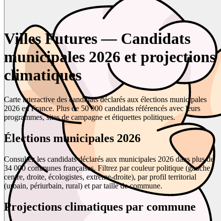
Villes Futures — Candidats
municipales 2026 et projections
climatiques
Carte interactive des candidats déclarés aux élections municipales
2026 en France. Plus de 50 000 candidats référencés avec leurs
programmes, sites de campagne et étiquettes politiques.
Élections municipales 2026
Consultez les candidats déclarés aux municipales 2026 dans plus de
34 000 communes françaises. Filtrez par couleur politique (gauche,
centre, droite, écologistes, extrême-droite), par profil territorial
(urbain, périurbain, rural) et par taille de commune.
Projections climatiques par commune