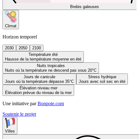
Brebis galeuses
Climat
Horizon temporel
2030
2050
2100
Température été
Hausse de la température moyenne en été
Nuits tropicales
Nuits où la température ne descend pas sous 20°C
Jours de canicule
Stress hydrique
Jours où la température dépasse 35°C
Jours avec sol sec en été
Élévation niveau mer
Élévation prévue du niveau de la mer
Une initiative par
Bonpote.com
Soutenir le projet
Villes