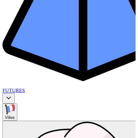
FUTURES
Villes