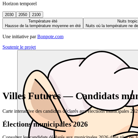
Horizon temporel
2030
2050
2100
Température été
Nuits tropic
Hausse de la température moyenne en été
Nuits où la température ne 
Une initiative par
Bonpote.com
Soutenir le projet
Villes Futures — Candidats muni
Carte interactive des candidats déclarés aux élections municipales 20
Élections municipales 2026
Consultez les candidats déclarés aux municipales 2026 dans plus de 34 0