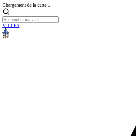
Chargement de la carte...
VILLES