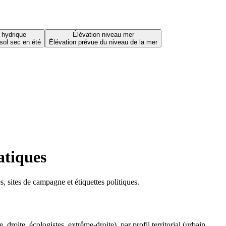
 hydrique
Élévation niveau mer
sol sec en été
Élévation prévue du niveau de la mer
atiques
 sites de campagne et étiquettes politiques.
oite, écologistes, extrême-droite), par profil territorial (urbain,