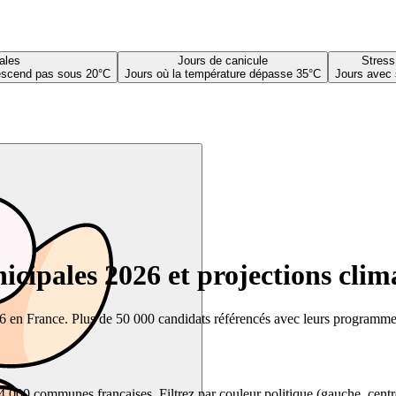
ales
Jours de canicule
Stress
descend pas sous 20°C
Jours où la température dépasse 35°C
Jours avec 
cipales 2026 et projections clim
26 en France. Plus de 50 000 candidats référencés avec leurs programmes,
00 communes françaises. Filtrez par couleur politique (gauche, centre, dr