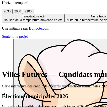
Horizon temporel
2030
2050
2100
Température été
Nuits tropic
Hausse de la température moyenne en été
Nuits où la température ne 
Une initiative par
Bonpote.com
Soutenir le projet
Villes Futures — Candidats muni
Carte interactive des candidats déclarés aux élections municipales 20
Élections municipales 2026
Consultez les candidats déclarés aux municipales 2026 dans plus de 34 0