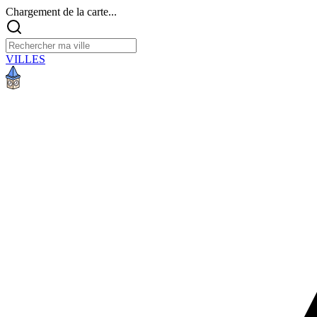
Chargement de la carte...
VILLES