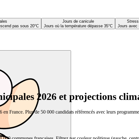
ales
Jours de canicule
Stress
descend pas sous 20°C
Jours où la température dépasse 35°C
Jours avec 
cipales 2026 et projections clim
26 en France. Plus de 50 000 candidats référencés avec leurs programmes,
00 communes françaises. Filtrez par couleur politique (gauche, centre, dr