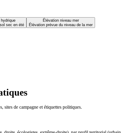
 hydrique
Élévation niveau mer
sol sec en été
Élévation prévue du niveau de la mer
atiques
 sites de campagne et étiquettes politiques.
oite, écologistes, extrême-droite), par profil territorial (urbain,