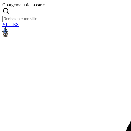
Chargement de la carte...
VILLES