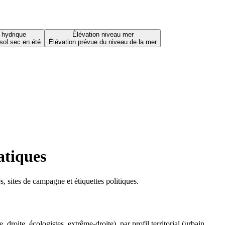
 hydrique
Élévation niveau mer
sol sec en été
Élévation prévue du niveau de la mer
atiques
 sites de campagne et étiquettes politiques.
oite, écologistes, extrême-droite), par profil territorial (urbain,