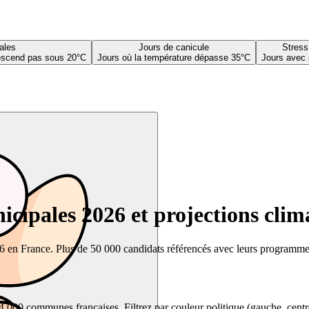
ales
Jours de canicule
Stress
descend pas sous 20°C
Jours où la température dépasse 35°C
Jours avec 
cipales 2026 et projections clim
26 en France. Plus de 50 000 candidats référencés avec leurs programmes,
00 communes françaises. Filtrez par couleur politique (gauche, centre, dr