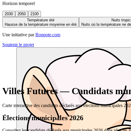
Horizon temporel
2030
2050
2100
Température été
Nuits tropic
Hausse de la température moyenne en été
Nuits où la température ne 
Une initiative par
Bonpote.com
Soutenir le projet
Villes Futures — Candidats muni
Carte interactive des candidats déclarés aux élections municipales 20
Élections municipales 2026
Consultez les candidats déclarés aux municipales 2026 dans plus de 34 0