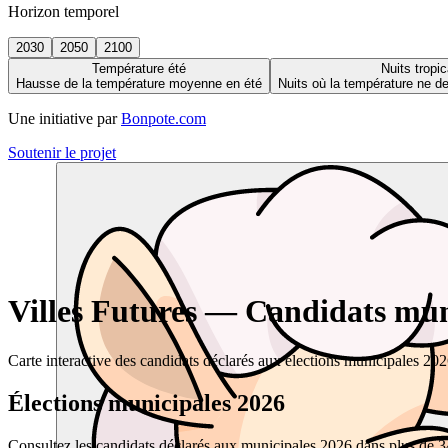
Horizon temporel
2030
2050
2100
Température été
Nuits tropic
Hausse de la température moyenne en été
Nuits où la température ne 
Une initiative par
Bonpote.com
Soutenir le projet
Villes Futures — Candidats muni
Carte interactive des candidats déclarés aux élections municipales 20
Élections municipales 2026
Consultez les candidats déclarés aux municipales 2026 dans plus de 34 0