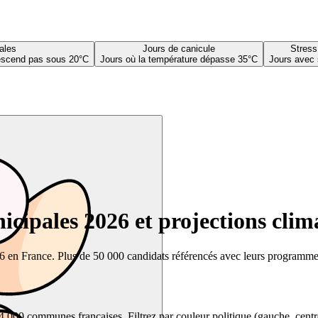
ales
Jours de canicule
Stress
descend pas sous 20°C
Jours où la température dépasse 35°C
Jours avec 
cipales 2026 et projections clim
26 en France. Plus de 50 000 candidats référencés avec leurs programmes,
00 communes françaises. Filtrez par couleur politique (gauche, centre, dr