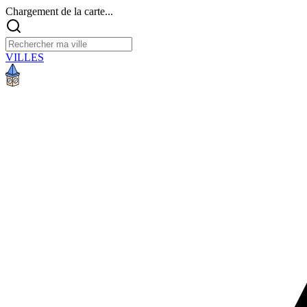
Chargement de la carte...
VILLES