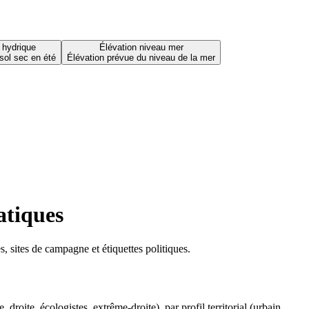
 hydrique
Élévation niveau mer
sol sec en été
Élévation prévue du niveau de la mer
atiques
 sites de campagne et étiquettes politiques.
oite, écologistes, extrême-droite), par profil territorial (urbain,