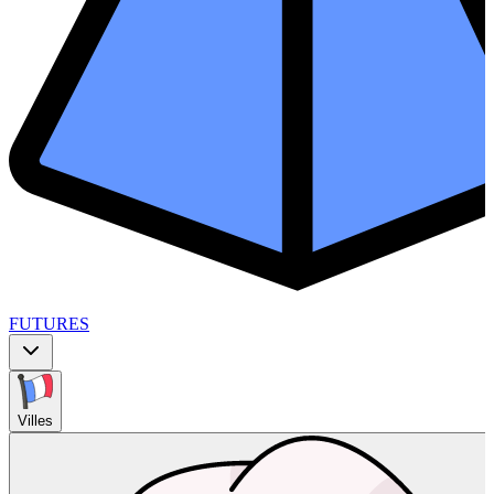
FUTURES
Villes