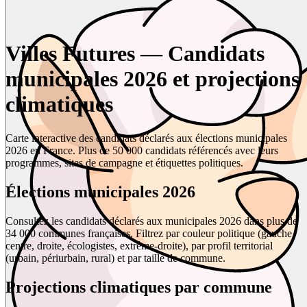
Villes Futures — Candidats
municipales 2026 et projections
climatiques
Carte interactive des candidats déclarés aux élections municipales
2026 en France. Plus de 50 000 candidats référencés avec leurs
programmes, sites de campagne et étiquettes politiques.
Élections municipales 2026
Consultez les candidats déclarés aux municipales 2026 dans plus de
34 000 communes françaises. Filtrez par couleur politique (gauche,
centre, droite, écologistes, extrême-droite), par profil territorial
(urbain, périurbain, rural) et par taille de commune.
Projections climatiques par commune