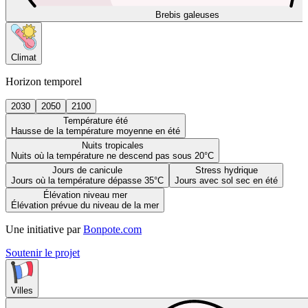
Brebis galeuses
Climat
Horizon temporel
2030
2050
2100
Température été
Hausse de la température moyenne en été
Nuits tropicales
Nuits où la température ne descend pas sous 20°C
Jours de canicule
Stress hydrique
Jours où la température dépasse 35°C
Jours avec sol sec en été
Élévation niveau mer
Élévation prévue du niveau de la mer
Une initiative par
Bonpote.com
Soutenir le projet
Villes