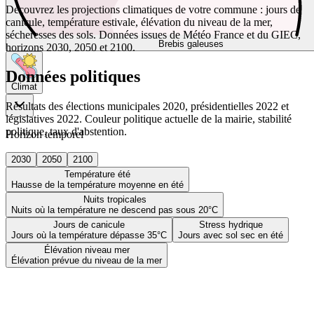
Découvrez les projections climatiques de votre commune : jours de
canicule, température estivale, élévation du niveau de la mer,
sécheresses des sols. Données issues de Météo France et du GIEC,
Brebis galeuses
horizons 2030, 2050 et 2100.
Données politiques
Climat
Résultats des élections municipales 2020, présidentielles 2022 et
législatives 2022. Couleur politique actuelle de la mairie, stabilité
politique, taux d'abstention.
Horizon temporel
2030
2050
2100
Température été
Hausse de la température moyenne en été
Nuits tropicales
Nuits où la température ne descend pas sous 20°C
Jours de canicule
Stress hydrique
Jours où la température dépasse 35°C
Jours avec sol sec en été
Élévation niveau mer
Élévation prévue du niveau de la mer