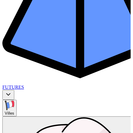
FUTURES
Villes