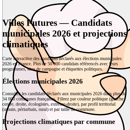
Villes Futures — Candidats
municipales 2026 et projections
climatiques
Carte interactive des candidats déclarés aux élections municipales
2026 en France. Plus de 50 000 candidats référencés avec leurs
programmes, sites de campagne et étiquettes politiques.
Élections municipales 2026
Consultez les candidats déclarés aux municipales 2026 dans plus de
34 000 communes françaises. Filtrez par couleur politique (gauche,
centre, droite, écologistes, extrême-droite), par profil territorial
(urbain, périurbain, rural) et par taille de commune.
Projections climatiques par commune