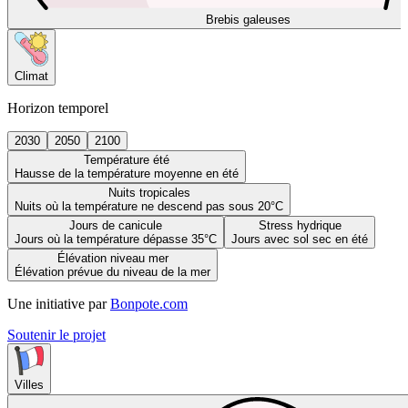
Brebis galeuses
Climat
Horizon temporel
2030
2050
2100
Température été
Hausse de la température moyenne en été
Nuits tropicales
Nuits où la température ne descend pas sous 20°C
Jours de canicule
Stress hydrique
Jours où la température dépasse 35°C
Jours avec sol sec en été
Élévation niveau mer
Élévation prévue du niveau de la mer
Une initiative par
Bonpote.com
Soutenir le projet
Villes