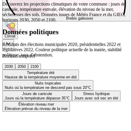
Découvrez les projections climatiques de votre commune : jours de
canicule, température estivale, élévation du niveau de la mer,
sécheresses des sols. Données issues de Météo France et du GIEC,
Brebis galeuses
horizons 2030, 2050 et 2100.
Données politiques
Climat
Résultats des élections municipales 2020, présidentielles 2022 et
législatives 2022. Couleur politique actuelle de la mairie, stabilité
politique, taux d'abstention.
Horizon temporel
2030
2050
2100
Température été
Hausse de la température moyenne en été
Nuits tropicales
Nuits où la température ne descend pas sous 20°C
Jours de canicule
Stress hydrique
Jours où la température dépasse 35°C
Jours avec sol sec en été
Élévation niveau mer
Élévation prévue du niveau de la mer