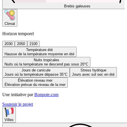
Brebis galeuses
Climat
Horizon temporel
2030
2050
2100
Température été
Hausse de la température moyenne en été
Nuits tropicales
Nuits où la température ne descend pas sous 20°C
Jours de canicule
Stress hydrique
Jours où la température dépasse 35°C
Jours avec sol sec en été
Élévation niveau mer
Élévation prévue du niveau de la mer
Une initiative par
Bonpote.com
Soutenir le projet
Villes