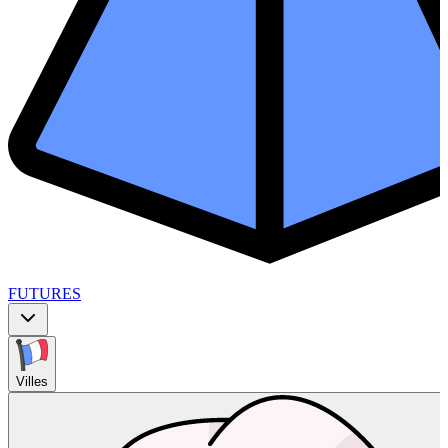
FUTURES
Villes