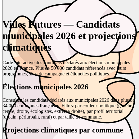
Villes Futures — Candidats
municipales 2026 et projections
climatiques
Carte interactive des candidats déclarés aux élections municipales
2026 en France. Plus de 50 000 candidats référencés avec leurs
programmes, sites de campagne et étiquettes politiques.
Élections municipales 2026
Consultez les candidats déclarés aux municipales 2026 dans plus de
34 000 communes françaises. Filtrez par couleur politique (gauche,
centre, droite, écologistes, extrême-droite), par profil territorial
(urbain, périurbain, rural) et par taille de commune.
Projections climatiques par commune