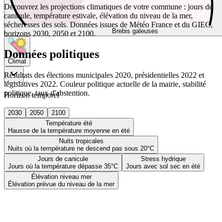
Découvrez les projections climatiques de votre commune : jours de
canicule, température estivale, élévation du niveau de la mer,
sécheresses des sols. Données issues de Météo France et du GIEC,
Brebis galeuses
horizons 2030, 2050 et 2100.
Données politiques
Climat
Résultats des élections municipales 2020, présidentielles 2022 et
législatives 2022. Couleur politique actuelle de la mairie, stabilité
politique, taux d'abstention.
Horizon temporel
2030
2050
2100
Température été
Hausse de la température moyenne en été
Nuits tropicales
Nuits où la température ne descend pas sous 20°C
Jours de canicule
Stress hydrique
Jours où la température dépasse 35°C
Jours avec sol sec en été
Élévation niveau mer
Élévation prévue du niveau de la mer