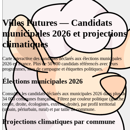
Villes Futures — Candidats
municipales 2026 et projections
climatiques
Carte interactive des candidats déclarés aux élections municipales
2026 en France. Plus de 50 000 candidats référencés avec leurs
programmes, sites de campagne et étiquettes politiques.
Élections municipales 2026
Consultez les candidats déclarés aux municipales 2026 dans plus de
34 000 communes françaises. Filtrez par couleur politique (gauche,
centre, droite, écologistes, extrême-droite), par profil territorial
(urbain, périurbain, rural) et par taille de commune.
Projections climatiques par commune