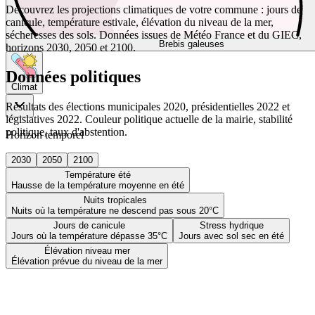
Découvrez les projections climatiques de votre commune : jours de
canicule, température estivale, élévation du niveau de la mer,
sécheresses des sols. Données issues de Météo France et du GIEC,
Brebis galeuses
horizons 2030, 2050 et 2100.
Données politiques
Climat
Résultats des élections municipales 2020, présidentielles 2022 et
législatives 2022. Couleur politique actuelle de la mairie, stabilité
politique, taux d'abstention.
Horizon temporel
2030
2050
2100
Température été
Hausse de la température moyenne en été
Nuits tropicales
Nuits où la température ne descend pas sous 20°C
Jours de canicule
Stress hydrique
Jours où la température dépasse 35°C
Jours avec sol sec en été
Élévation niveau mer
Élévation prévue du niveau de la mer