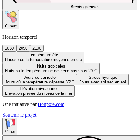
Brebis galeuses
Climat
Horizon temporel
2030
2050
2100
Température été
Hausse de la température moyenne en été
Nuits tropicales
Nuits où la température ne descend pas sous 20°C
Jours de canicule
Stress hydrique
Jours où la température dépasse 35°C
Jours avec sol sec en été
Élévation niveau mer
Élévation prévue du niveau de la mer
Une initiative par
Bonpote.com
Soutenir le projet
Villes