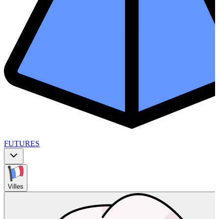
FUTURES
Villes