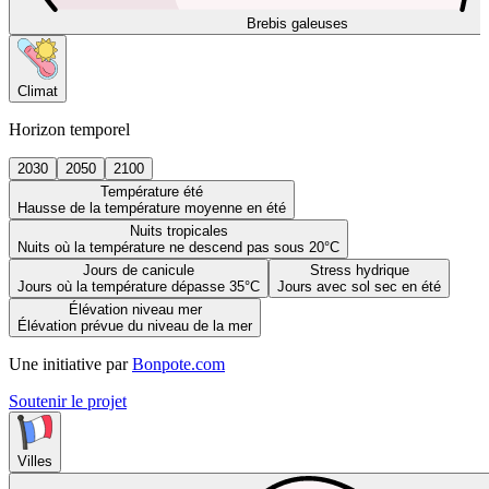
Brebis galeuses
Climat
Horizon temporel
2030
2050
2100
Température été
Hausse de la température moyenne en été
Nuits tropicales
Nuits où la température ne descend pas sous 20°C
Jours de canicule
Stress hydrique
Jours où la température dépasse 35°C
Jours avec sol sec en été
Élévation niveau mer
Élévation prévue du niveau de la mer
Une initiative par
Bonpote.com
Soutenir le projet
Villes