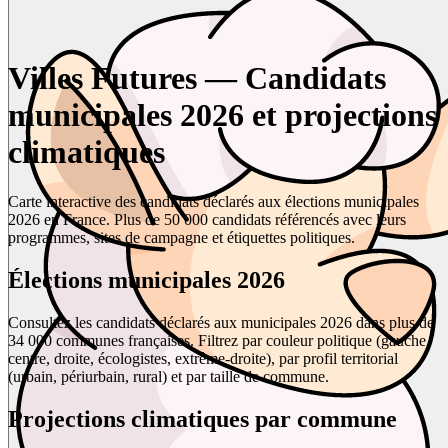
Villes Futures — Candidats
municipales 2026 et projections
climatiques
Carte interactive des candidats déclarés aux élections municipales
2026 en France. Plus de 50 000 candidats référencés avec leurs
programmes, sites de campagne et étiquettes politiques.
Élections municipales 2026
Consultez les candidats déclarés aux municipales 2026 dans plus de
34 000 communes françaises. Filtrez par couleur politique (gauche,
centre, droite, écologistes, extrême-droite), par profil territorial
(urbain, périurbain, rural) et par taille de commune.
Projections climatiques par commune