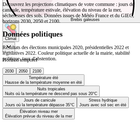
Découvrez les projections climatiques de votre commune : jours de
canicule, température estivale, élévation du niveau de la mer,
sécheresses des sols. Données issues de Météo France et du GIEC,
Brebis galeuses
horizons 2030, 2050 et 2100.
Données politiques
Climat
Résultats des élections municipales 2020, présidentielles 2022 et
législatives 2022. Couleur politique actuelle de la mairie, stabilité
politique, taux d'abstention.
Horizon temporel
2030
2050
2100
Température été
Hausse de la température moyenne en été
Nuits tropicales
Nuits où la température ne descend pas sous 20°C
Jours de canicule
Stress hydrique
Jours où la température dépasse 35°C
Jours avec sol sec en été
Élévation niveau mer
Élévation prévue du niveau de la mer