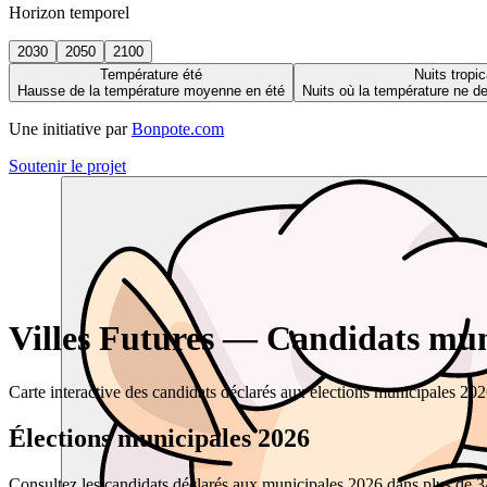
Horizon temporel
2030
2050
2100
Température été
Nuits tropic
Hausse de la température moyenne en été
Nuits où la température ne 
Une initiative par
Bonpote.com
Soutenir le projet
Villes Futures — Candidats muni
Carte interactive des candidats déclarés aux élections municipales 20
Élections municipales 2026
Consultez les candidats déclarés aux municipales 2026 dans plus de 34 0