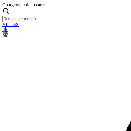
Chargement de la carte...
VILLES