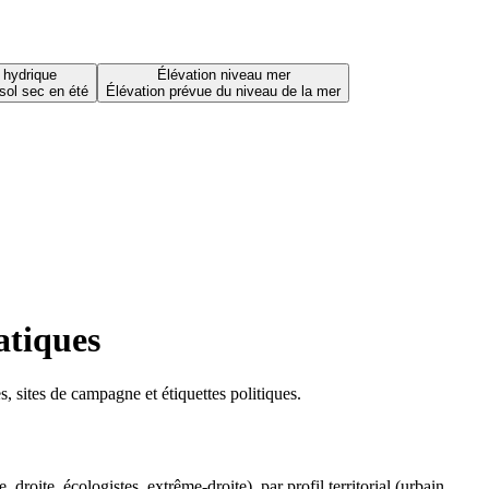
 hydrique
Élévation niveau mer
sol sec en été
Élévation prévue du niveau de la mer
atiques
 sites de campagne et étiquettes politiques.
oite, écologistes, extrême-droite), par profil territorial (urbain,