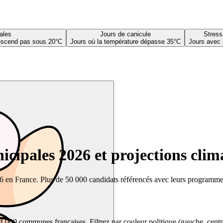
ales
Jours de canicule
Stress
descend pas sous 20°C
Jours où la température dépasse 35°C
Jours avec 
cipales 2026 et projections clim
26 en France. Plus de 50 000 candidats référencés avec leurs programmes,
00 communes françaises. Filtrez par couleur politique (gauche, centre, dr