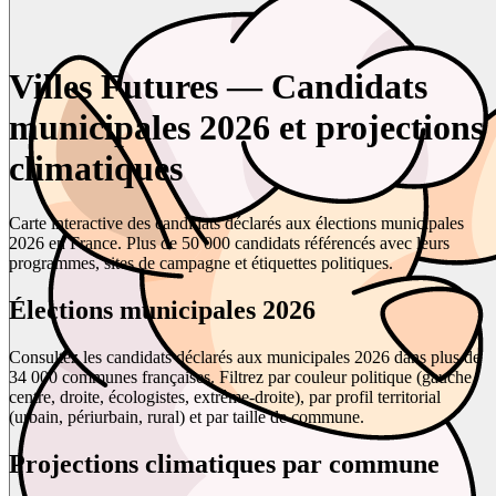
Villes Futures — Candidats
municipales 2026 et projections
climatiques
Carte interactive des candidats déclarés aux élections municipales
2026 en France. Plus de 50 000 candidats référencés avec leurs
programmes, sites de campagne et étiquettes politiques.
Élections municipales 2026
Consultez les candidats déclarés aux municipales 2026 dans plus de
34 000 communes françaises. Filtrez par couleur politique (gauche,
centre, droite, écologistes, extrême-droite), par profil territorial
(urbain, périurbain, rural) et par taille de commune.
Projections climatiques par commune