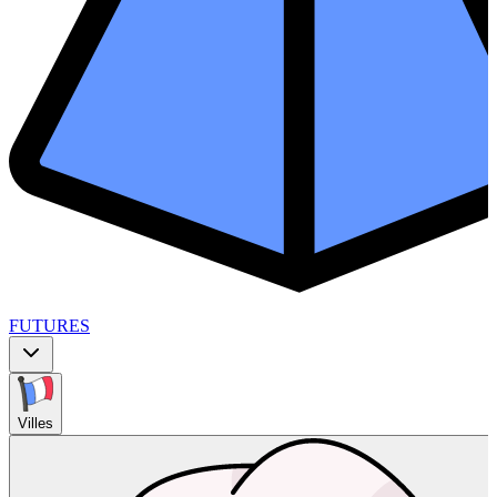
FUTURES
Villes