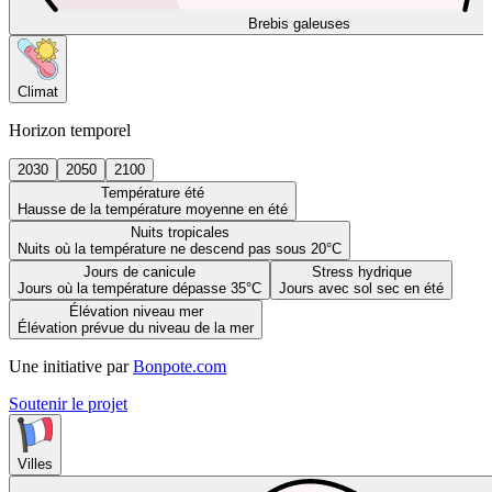
Brebis galeuses
Climat
Horizon temporel
2030
2050
2100
Température été
Hausse de la température moyenne en été
Nuits tropicales
Nuits où la température ne descend pas sous 20°C
Jours de canicule
Stress hydrique
Jours où la température dépasse 35°C
Jours avec sol sec en été
Élévation niveau mer
Élévation prévue du niveau de la mer
Une initiative par
Bonpote.com
Soutenir le projet
Villes