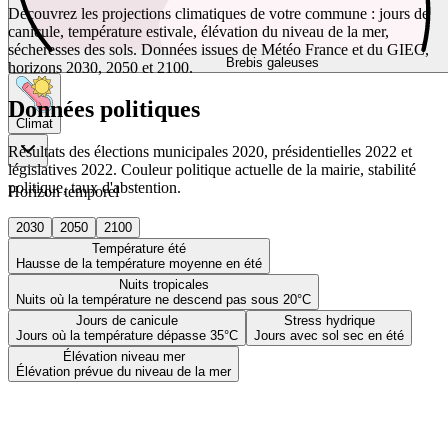
Découvrez les projections climatiques de votre commune : jours de
canicule, température estivale, élévation du niveau de la mer,
sécheresses des sols. Données issues de Météo France et du GIEC,
Brebis galeuses
horizons 2030, 2050 et 2100.
Données politiques
Climat
Résultats des élections municipales 2020, présidentielles 2022 et
législatives 2022. Couleur politique actuelle de la mairie, stabilité
politique, taux d'abstention.
Horizon temporel
2030
2050
2100
Température été
Hausse de la température moyenne en été
Nuits tropicales
Nuits où la température ne descend pas sous 20°C
Jours de canicule
Stress hydrique
Jours où la température dépasse 35°C
Jours avec sol sec en été
Élévation niveau mer
Élévation prévue du niveau de la mer