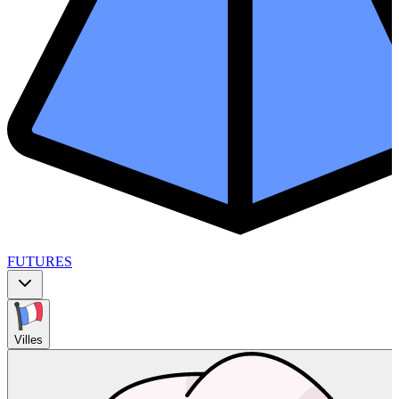
FUTURES
Villes