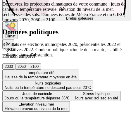
Découvrez les projections climatiques de votre commune : jours de
canicule, température estivale, élévation du niveau de la mer,
sécheresses des sols. Données issues de Météo France et du GIEC,
Brebis galeuses
horizons 2030, 2050 et 2100.
Données politiques
Climat
Résultats des élections municipales 2020, présidentielles 2022 et
législatives 2022. Couleur politique actuelle de la mairie, stabilité
politique, taux d'abstention.
Horizon temporel
2030
2050
2100
Température été
Hausse de la température moyenne en été
Nuits tropicales
Nuits où la température ne descend pas sous 20°C
Jours de canicule
Stress hydrique
Jours où la température dépasse 35°C
Jours avec sol sec en été
Élévation niveau mer
Élévation prévue du niveau de la mer