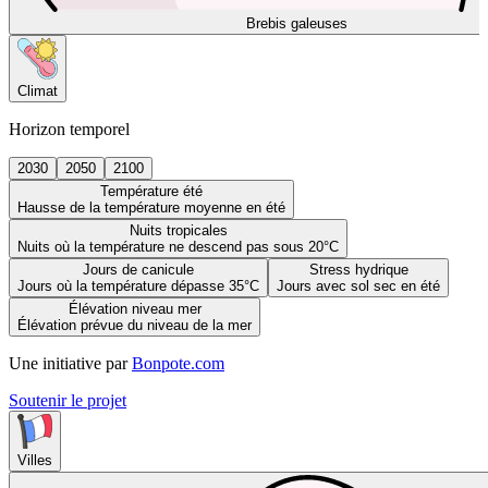
Brebis galeuses
Climat
Horizon temporel
2030
2050
2100
Température été
Hausse de la température moyenne en été
Nuits tropicales
Nuits où la température ne descend pas sous 20°C
Jours de canicule
Stress hydrique
Jours où la température dépasse 35°C
Jours avec sol sec en été
Élévation niveau mer
Élévation prévue du niveau de la mer
Une initiative par
Bonpote.com
Soutenir le projet
Villes