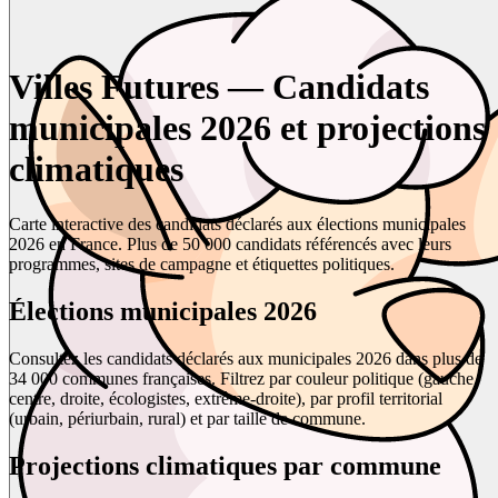
Villes Futures — Candidats
municipales 2026 et projections
climatiques
Carte interactive des candidats déclarés aux élections municipales
2026 en France. Plus de 50 000 candidats référencés avec leurs
programmes, sites de campagne et étiquettes politiques.
Élections municipales 2026
Consultez les candidats déclarés aux municipales 2026 dans plus de
34 000 communes françaises. Filtrez par couleur politique (gauche,
centre, droite, écologistes, extrême-droite), par profil territorial
(urbain, périurbain, rural) et par taille de commune.
Projections climatiques par commune