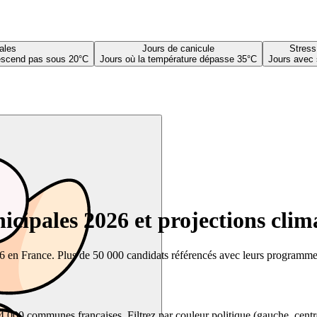
ales
Jours de canicule
Stress
descend pas sous 20°C
Jours où la température dépasse 35°C
Jours avec 
cipales 2026 et projections clim
26 en France. Plus de 50 000 candidats référencés avec leurs programmes,
00 communes françaises. Filtrez par couleur politique (gauche, centre, dr