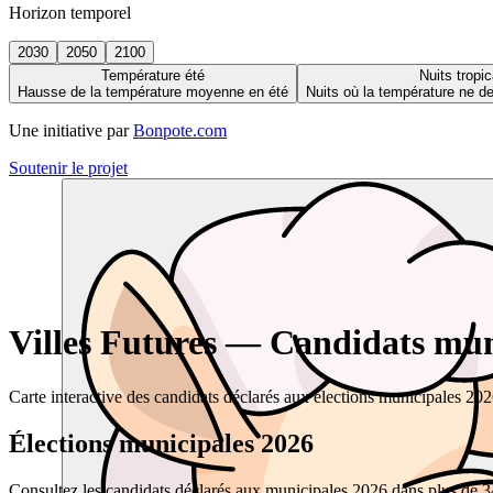
Horizon temporel
2030
2050
2100
Température été
Nuits tropic
Hausse de la température moyenne en été
Nuits où la température ne 
Une initiative par
Bonpote.com
Soutenir le projet
Villes Futures — Candidats muni
Carte interactive des candidats déclarés aux élections municipales 20
Élections municipales 2026
Consultez les candidats déclarés aux municipales 2026 dans plus de 34 0