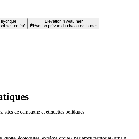
 hydrique
Élévation niveau mer
sol sec en été
Élévation prévue du niveau de la mer
atiques
 sites de campagne et étiquettes politiques.
oite, écologistes, extrême-droite), par profil territorial (urbain,