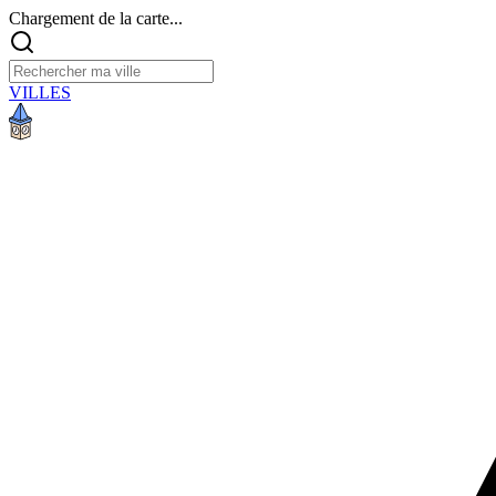
Chargement de la carte...
VILLES