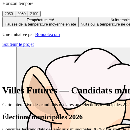
Horizon temporel
2030
2050
2100
Température été
Nuits tropic
Hausse de la température moyenne en été
Nuits où la température ne 
Une initiative par
Bonpote.com
Soutenir le projet
Villes Futures — Candidats muni
Carte interactive des candidats déclarés aux élections municipales 20
Élections municipales 2026
Consultez les candidats déclarés aux municipales 2026 dans plus de 34 0