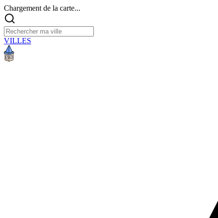
Chargement de la carte...
VILLES