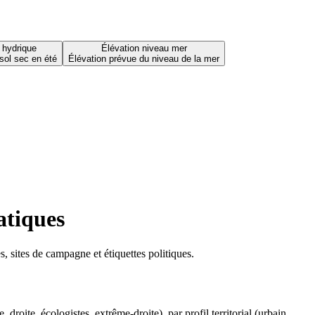
 hydrique
Élévation niveau mer
sol sec en été
Élévation prévue du niveau de la mer
atiques
 sites de campagne et étiquettes politiques.
oite, écologistes, extrême-droite), par profil territorial (urbain,