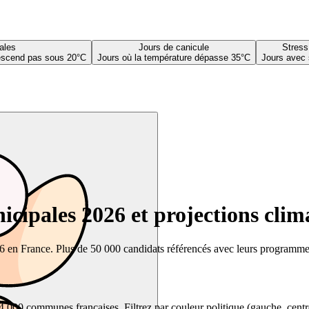
ales
Jours de canicule
Stress
descend pas sous 20°C
Jours où la température dépasse 35°C
Jours avec 
cipales 2026 et projections clim
26 en France. Plus de 50 000 candidats référencés avec leurs programmes,
00 communes françaises. Filtrez par couleur politique (gauche, centre, dr