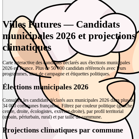
Villes Futures — Candidats
municipales 2026 et projections
climatiques
Carte interactive des candidats déclarés aux élections municipales
2026 en France. Plus de 50 000 candidats référencés avec leurs
programmes, sites de campagne et étiquettes politiques.
Élections municipales 2026
Consultez les candidats déclarés aux municipales 2026 dans plus de
34 000 communes françaises. Filtrez par couleur politique (gauche,
centre, droite, écologistes, extrême-droite), par profil territorial
(urbain, périurbain, rural) et par taille de commune.
Projections climatiques par commune