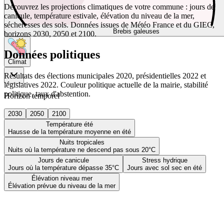
Découvrez les projections climatiques de votre commune : jours de
canicule, température estivale, élévation du niveau de la mer,
sécheresses des sols. Données issues de Météo France et du GIEC,
Brebis galeuses
horizons 2030, 2050 et 2100.
Données politiques
Climat
Résultats des élections municipales 2020, présidentielles 2022 et
législatives 2022. Couleur politique actuelle de la mairie, stabilité
politique, taux d'abstention.
Horizon temporel
2030
2050
2100
Température été
Hausse de la température moyenne en été
Nuits tropicales
Nuits où la température ne descend pas sous 20°C
Jours de canicule
Stress hydrique
Jours où la température dépasse 35°C
Jours avec sol sec en été
Élévation niveau mer
Élévation prévue du niveau de la mer