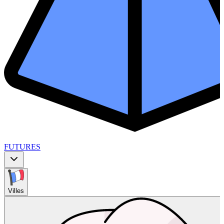
FUTURES
Villes