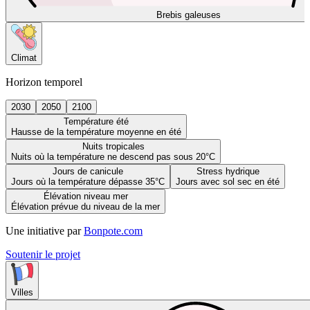
Brebis galeuses
Climat
Horizon temporel
2030
2050
2100
Température été
Hausse de la température moyenne en été
Nuits tropicales
Nuits où la température ne descend pas sous 20°C
Jours de canicule
Stress hydrique
Jours où la température dépasse 35°C
Jours avec sol sec en été
Élévation niveau mer
Élévation prévue du niveau de la mer
Une initiative par
Bonpote.com
Soutenir le projet
Villes