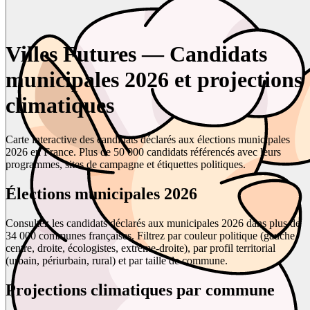
Villes Futures — Candidats
municipales 2026 et projections
climatiques
Carte interactive des candidats déclarés aux élections municipales
2026 en France. Plus de 50 000 candidats référencés avec leurs
programmes, sites de campagne et étiquettes politiques.
Élections municipales 2026
Consultez les candidats déclarés aux municipales 2026 dans plus de
34 000 communes françaises. Filtrez par couleur politique (gauche,
centre, droite, écologistes, extrême-droite), par profil territorial
(urbain, périurbain, rural) et par taille de commune.
Projections climatiques par commune