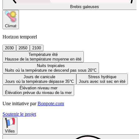
Brebis galeuses
Climat
Horizon temporel
2030
2050
2100
Température été
Hausse de la température moyenne en été
Nuits tropicales
Nuits où la température ne descend pas sous 20°C
Jours de canicule
Stress hydrique
Jours où la température dépasse 35°C
Jours avec sol sec en été
Élévation niveau mer
Élévation prévue du niveau de la mer
Une initiative par
Bonpote.com
Soutenir le projet
Villes