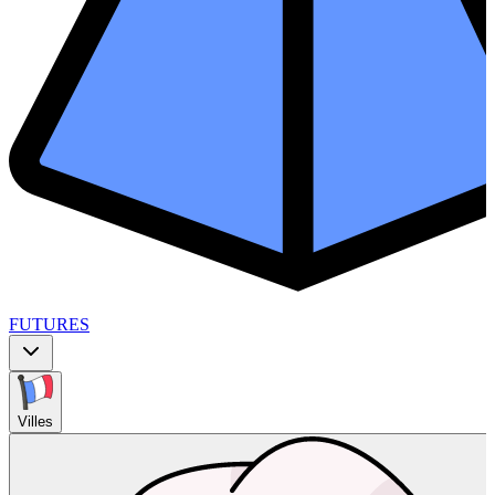
FUTURES
Villes