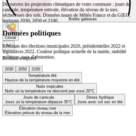
Découvrez les projections climatiques de votre commune : jours de
canicule, température estivale, élévation du niveau de la mer,
sécheresses des sols. Données issues de Météo France et du GIEC,
Brebis galeuses
horizons 2030, 2050 et 2100.
Données politiques
Climat
Résultats des élections municipales 2020, présidentielles 2022 et
législatives 2022. Couleur politique actuelle de la mairie, stabilité
politique, taux d'abstention.
Horizon temporel
2030
2050
2100
Température été
Hausse de la température moyenne en été
Nuits tropicales
Nuits où la température ne descend pas sous 20°C
Jours de canicule
Stress hydrique
Jours où la température dépasse 35°C
Jours avec sol sec en été
Élévation niveau mer
Élévation prévue du niveau de la mer