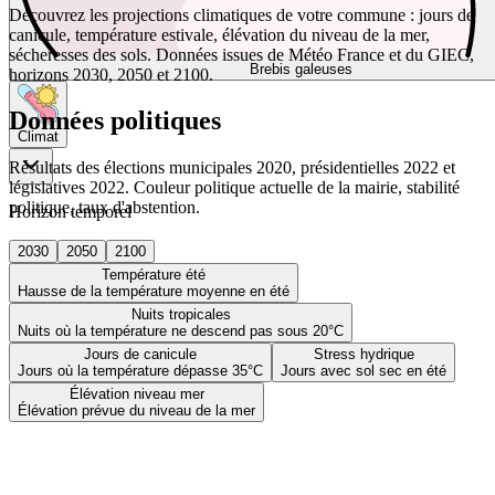
Découvrez les projections climatiques de votre commune : jours de
canicule, température estivale, élévation du niveau de la mer,
sécheresses des sols. Données issues de Météo France et du GIEC,
Brebis galeuses
horizons 2030, 2050 et 2100.
Données politiques
Climat
Résultats des élections municipales 2020, présidentielles 2022 et
législatives 2022. Couleur politique actuelle de la mairie, stabilité
politique, taux d'abstention.
Horizon temporel
2030
2050
2100
Température été
Hausse de la température moyenne en été
Nuits tropicales
Nuits où la température ne descend pas sous 20°C
Jours de canicule
Stress hydrique
Jours où la température dépasse 35°C
Jours avec sol sec en été
Élévation niveau mer
Élévation prévue du niveau de la mer