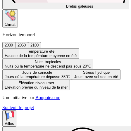
Brebis galeuses
Climat
Horizon temporel
2030
2050
2100
Température été
Hausse de la température moyenne en été
Nuits tropicales
Nuits où la température ne descend pas sous 20°C
Jours de canicule
Stress hydrique
Jours où la température dépasse 35°C
Jours avec sol sec en été
Élévation niveau mer
Élévation prévue du niveau de la mer
Une initiative par
Bonpote.com
Soutenir le projet
Villes