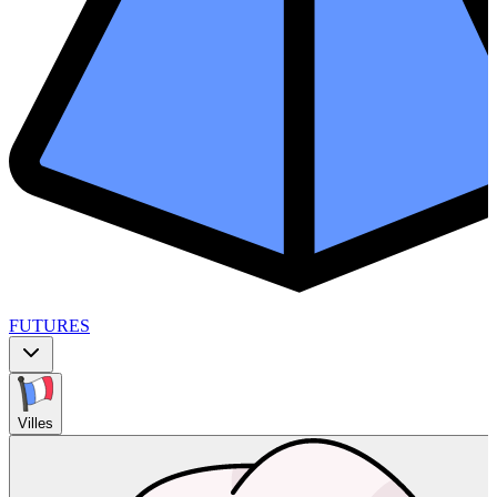
FUTURES
Villes