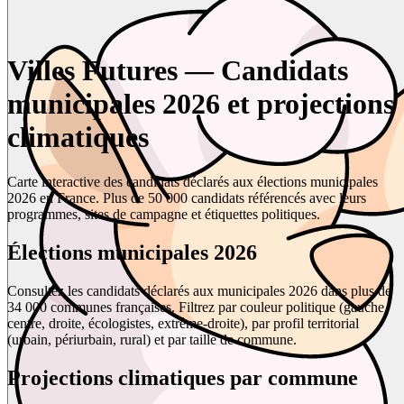
Villes Futures — Candidats
municipales 2026 et projections
climatiques
Carte interactive des candidats déclarés aux élections municipales
2026 en France. Plus de 50 000 candidats référencés avec leurs
programmes, sites de campagne et étiquettes politiques.
Élections municipales 2026
Consultez les candidats déclarés aux municipales 2026 dans plus de
34 000 communes françaises. Filtrez par couleur politique (gauche,
centre, droite, écologistes, extrême-droite), par profil territorial
(urbain, périurbain, rural) et par taille de commune.
Projections climatiques par commune