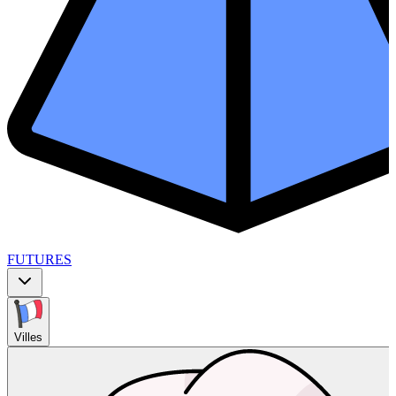
FUTURES
Villes