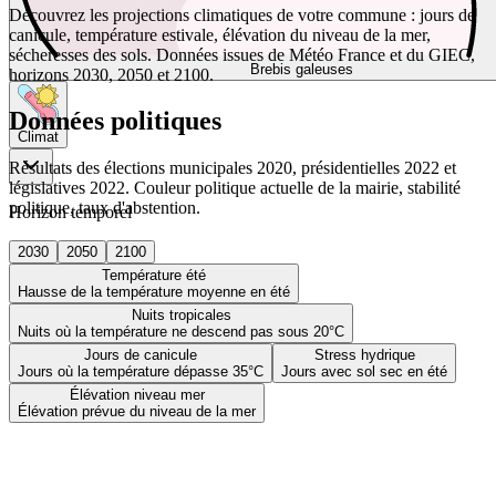
Découvrez les projections climatiques de votre commune : jours de
canicule, température estivale, élévation du niveau de la mer,
sécheresses des sols. Données issues de Météo France et du GIEC,
Brebis galeuses
horizons 2030, 2050 et 2100.
Données politiques
Climat
Résultats des élections municipales 2020, présidentielles 2022 et
législatives 2022. Couleur politique actuelle de la mairie, stabilité
politique, taux d'abstention.
Horizon temporel
2030
2050
2100
Température été
Hausse de la température moyenne en été
Nuits tropicales
Nuits où la température ne descend pas sous 20°C
Jours de canicule
Stress hydrique
Jours où la température dépasse 35°C
Jours avec sol sec en été
Élévation niveau mer
Élévation prévue du niveau de la mer