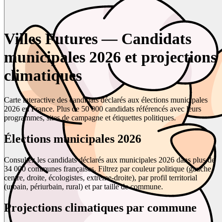
Villes Futures — Candidats
municipales 2026 et projections
climatiques
Carte interactive des candidats déclarés aux élections municipales
2026 en France. Plus de 50 000 candidats référencés avec leurs
programmes, sites de campagne et étiquettes politiques.
Élections municipales 2026
Consultez les candidats déclarés aux municipales 2026 dans plus de
34 000 communes françaises. Filtrez par couleur politique (gauche,
centre, droite, écologistes, extrême-droite), par profil territorial
(urbain, périurbain, rural) et par taille de commune.
Projections climatiques par commune