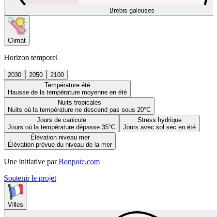
Brebis galeuses
Climat
Horizon temporel
2030
2050
2100
Température été
Hausse de la température moyenne en été
Nuits tropicales
Nuits où la température ne descend pas sous 20°C
Jours de canicule
Stress hydrique
Jours où la température dépasse 35°C
Jours avec sol sec en été
Élévation niveau mer
Élévation prévue du niveau de la mer
Une initiative par
Bonpote.com
Soutenir le projet
Villes