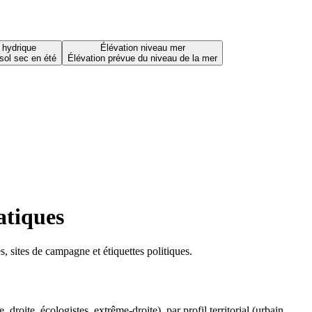
 hydrique
Élévation niveau mer
sol sec en été
Élévation prévue du niveau de la mer
atiques
 sites de campagne et étiquettes politiques.
oite, écologistes, extrême-droite), par profil territorial (urbain,