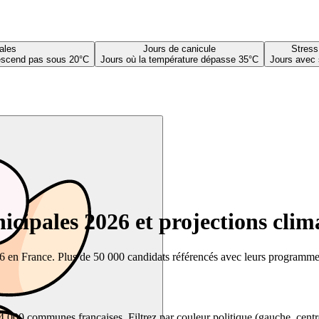
ales
Jours de canicule
Stress
descend pas sous 20°C
Jours où la température dépasse 35°C
Jours avec 
cipales 2026 et projections clim
26 en France. Plus de 50 000 candidats référencés avec leurs programmes,
00 communes françaises. Filtrez par couleur politique (gauche, centre, dr