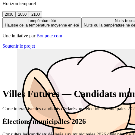
Horizon temporel
2030
2050
2100
Température été
Nuits tropic
Hausse de la température moyenne en été
Nuits où la température ne 
Une initiative par
Bonpote.com
Soutenir le projet
Villes Futures — Candidats muni
Carte interactive des candidats déclarés aux élections municipales 20
Élections municipales 2026
Consultez les candidats déclarés aux municipales 2026 dans plus de 34 0