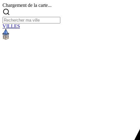
Chargement de la carte...
VILLES