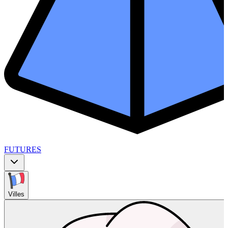
FUTURES
Villes