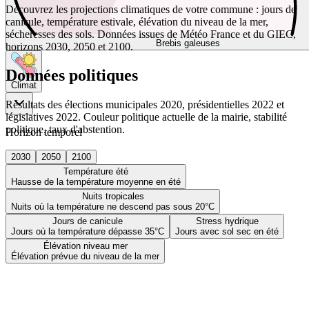
Découvrez les projections climatiques de votre commune : jours de
canicule, température estivale, élévation du niveau de la mer,
sécheresses des sols. Données issues de Météo France et du GIEC,
Brebis galeuses
horizons 2030, 2050 et 2100.
Données politiques
Climat
Résultats des élections municipales 2020, présidentielles 2022 et
législatives 2022. Couleur politique actuelle de la mairie, stabilité
politique, taux d'abstention.
Horizon temporel
2030
2050
2100
Température été
Hausse de la température moyenne en été
Nuits tropicales
Nuits où la température ne descend pas sous 20°C
Jours de canicule
Stress hydrique
Jours où la température dépasse 35°C
Jours avec sol sec en été
Élévation niveau mer
Élévation prévue du niveau de la mer