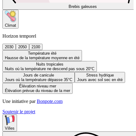
Brebis galeuses
Climat
Horizon temporel
2030
2050
2100
Température été
Hausse de la température moyenne en été
Nuits tropicales
Nuits où la température ne descend pas sous 20°C
Jours de canicule
Stress hydrique
Jours où la température dépasse 35°C
Jours avec sol sec en été
Élévation niveau mer
Élévation prévue du niveau de la mer
Une initiative par
Bonpote.com
Soutenir le projet
Villes