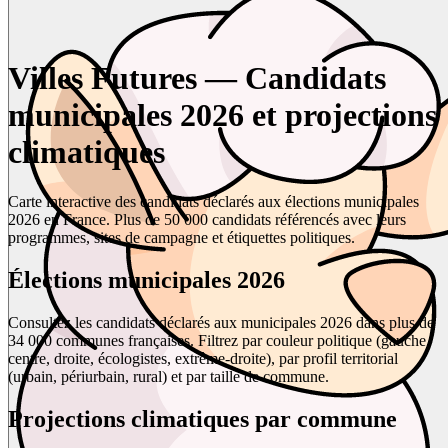
Villes Futures — Candidats
municipales 2026 et projections
climatiques
Carte interactive des candidats déclarés aux élections municipales
2026 en France. Plus de 50 000 candidats référencés avec leurs
programmes, sites de campagne et étiquettes politiques.
Élections municipales 2026
Consultez les candidats déclarés aux municipales 2026 dans plus de
34 000 communes françaises. Filtrez par couleur politique (gauche,
centre, droite, écologistes, extrême-droite), par profil territorial
(urbain, périurbain, rural) et par taille de commune.
Projections climatiques par commune