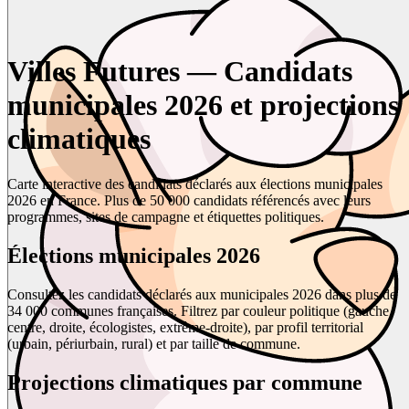
Villes Futures — Candidats
municipales 2026 et projections
climatiques
Carte interactive des candidats déclarés aux élections municipales
2026 en France. Plus de 50 000 candidats référencés avec leurs
programmes, sites de campagne et étiquettes politiques.
Élections municipales 2026
Consultez les candidats déclarés aux municipales 2026 dans plus de
34 000 communes françaises. Filtrez par couleur politique (gauche,
centre, droite, écologistes, extrême-droite), par profil territorial
(urbain, périurbain, rural) et par taille de commune.
Projections climatiques par commune