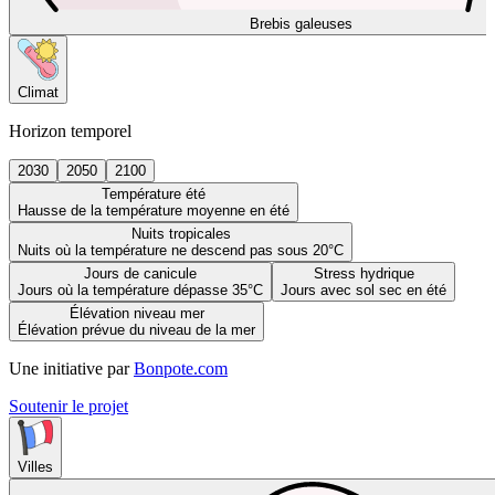
Brebis galeuses
Climat
Horizon temporel
2030
2050
2100
Température été
Hausse de la température moyenne en été
Nuits tropicales
Nuits où la température ne descend pas sous 20°C
Jours de canicule
Stress hydrique
Jours où la température dépasse 35°C
Jours avec sol sec en été
Élévation niveau mer
Élévation prévue du niveau de la mer
Une initiative par
Bonpote.com
Soutenir le projet
Villes