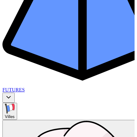
FUTURES
Villes