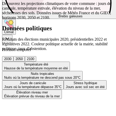
Découvrez les projections climatiques de votre commune : jours de
canicule, température estivale, élévation du niveau de la mer,
sécheresses des sols. Données issues de Météo France et du GIEC,
Brebis galeuses
horizons 2030, 2050 et 2100.
Données politiques
Climat
Résultats des élections municipales 2020, présidentielles 2022 et
législatives 2022. Couleur politique actuelle de la mairie, stabilité
politique, taux d'abstention.
Horizon temporel
2030
2050
2100
Température été
Hausse de la température moyenne en été
Nuits tropicales
Nuits où la température ne descend pas sous 20°C
Jours de canicule
Stress hydrique
Jours où la température dépasse 35°C
Jours avec sol sec en été
Élévation niveau mer
Élévation prévue du niveau de la mer